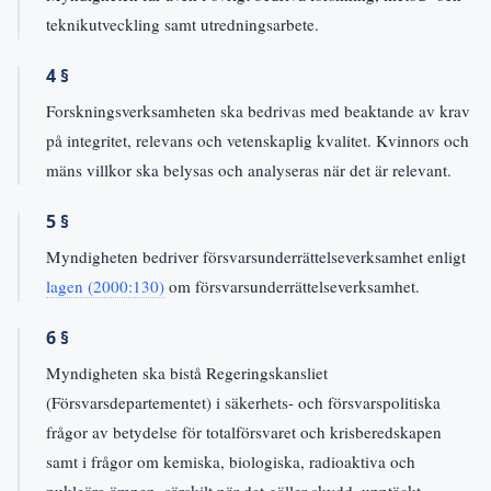
teknikutveckling samt utredningsarbete.
4 §
Forskningsverksamheten ska bedrivas med beaktande av krav
på integritet, relevans och vetenskaplig kvalitet. Kvinnors och
mäns villkor ska belysas och analyseras när det är relevant.
5 §
Myndigheten bedriver försvarsunderrättelseverksamhet enligt
lagen (2000:130)
om försvarsunderrättelseverksamhet.
6 §
Myndigheten ska bistå Regeringskansliet
(Försvarsdepartementet) i säkerhets- och försvarspolitiska
frågor av betydelse för totalförsvaret och krisberedskapen
samt i frågor om kemiska, biologiska, radioaktiva och
nukleära ämnen, särskilt när det gäller skydd, upptäckt,