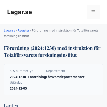
Hoppa
till
Lagar.se
Meny
innehåll
Lagar.se
›
Register
›
Förordning med instruktion för Totalförsvarets
forskningsinstitut
Förordning (2024:1230) med instruktion för
Totalförsvarets forskningsinstitut
SFS-nummer
Typ
Departement
2024:1230
Forordning
Försvarsdepartementet
Utfärdad
2024-12-05
Lagtext