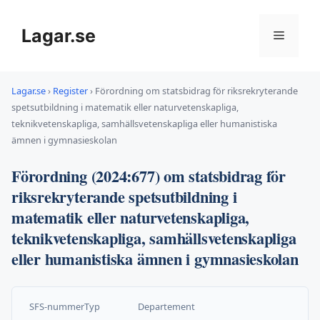
Hoppa
till
Lagar.se
Meny
innehåll
Lagar.se
›
Register
›
Förordning om statsbidrag för riksrekryterande
spetsutbildning i matematik eller naturvetenskapliga,
teknikvetenskapliga, samhällsvetenskapliga eller humanistiska
ämnen i gymnasieskolan
Förordning (2024:677) om statsbidrag för
riksrekryterande spetsutbildning i
matematik eller naturvetenskapliga,
teknikvetenskapliga, samhällsvetenskapliga
eller humanistiska ämnen i gymnasieskolan
SFS-nummer
Typ
Departement