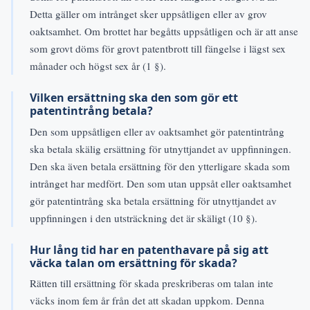
Detta gäller om intrånget sker uppsåtligen eller av grov
oaktsamhet. Om brottet har begåtts uppsåtligen och är att anse
som grovt döms för grovt patentbrott till fängelse i lägst sex
månader och högst sex år (1 §).
Vilken ersättning ska den som gör ett
patentintrång betala?
Den som uppsåtligen eller av oaktsamhet gör patentintrång
ska betala skälig ersättning för utnyttjandet av uppfinningen.
Den ska även betala ersättning för den ytterligare skada som
intrånget har medfört. Den som utan uppsåt eller oaktsamhet
gör patentintrång ska betala ersättning för utnyttjandet av
uppfinningen i den utsträckning det är skäligt (10 §).
Hur lång tid har en patenthavare på sig att
väcka talan om ersättning för skada?
Rätten till ersättning för skada preskriberas om talan inte
väcks inom fem år från det att skadan uppkom. Denna