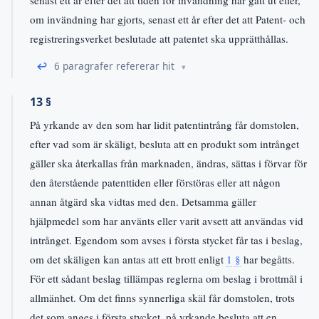
senast ett år efter det att tiden för invändning har gått ut eller,
om invändning har gjorts, senast ett år efter det att Patent- och
registreringsverket beslutade att patentet ska upprätthållas.
↩
6 paragrafer refererar hit
13 §
På yrkande av den som har lidit patentintrång får domstolen,
efter vad som är skäligt, besluta att en produkt som intrånget
gäller ska återkallas från marknaden, ändras, sättas i förvar för
den återstående patenttiden eller förstöras eller att någon
annan åtgärd ska vidtas med den. Detsamma gäller
hjälpmedel som har använts eller varit avsett att användas vid
intrånget. Egendom som avses i första stycket får tas i beslag,
om det skäligen kan antas att ett brott enligt
1 §
har begåtts.
För ett sådant beslag tillämpas reglerna om beslag i brottmål i
allmänhet. Om det finns synnerliga skäl får domstolen, trots
det som anges i första stycket, på yrkande besluta att en