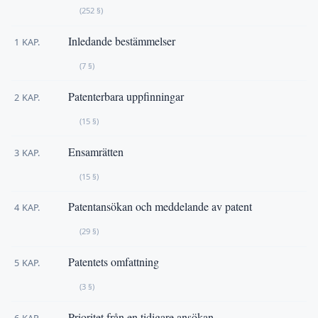
(252 §)
Inledande bestämmelser
1 KAP.
(7 §)
Patenterbara uppfinningar
2 KAP.
(15 §)
Ensamrätten
3 KAP.
(15 §)
Patentansökan och meddelande av patent
4 KAP.
(29 §)
Patentets omfattning
5 KAP.
(3 §)
Prioritet från en tidigare ansökan
6 KAP.