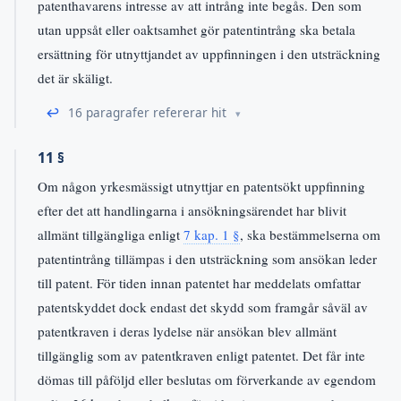
patenthavarens intresse av att intrång inte begås. Den som
utan uppsåt eller oaktsamhet gör patentintrång ska betala
ersättning för utnyttjandet av uppfinningen i den utsträckning
det är skäligt.
↩
16 paragrafer refererar hit
11 §
Om någon yrkesmässigt utnyttjar en patentsökt uppfinning
efter det att handlingarna i ansökningsärendet har blivit
allmänt tillgängliga enligt
7 kap. 1 §
, ska bestämmelserna om
patentintrång tillämpas i den utsträckning som ansökan leder
till patent. För tiden innan patentet har meddelats omfattar
patentskyddet dock endast det skydd som framgår såväl av
patentkraven i deras lydelse när ansökan blev allmänt
tillgänglig som av patentkraven enligt patentet. Det får inte
dömas till påföljd eller beslutas om förverkande av egendom