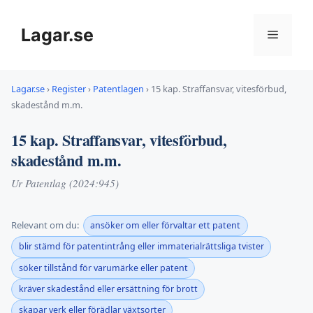
Hoppa
till
Lagar.se
Meny
innehåll
Lagar.se
›
Register
›
Patentlagen
›
15 kap. Straffansvar, vitesförbud,
skadestånd m.m.
15 kap. Straffansvar, vitesförbud,
skadestånd m.m.
Ur Patentlag (2024:945)
Relevant om du:
ansöker om eller förvaltar ett patent
blir stämd för patentintrång eller immaterialrättsliga tvister
söker tillstånd för varumärke eller patent
kräver skadestånd eller ersättning för brott
skapar verk eller förädlar växtsorter