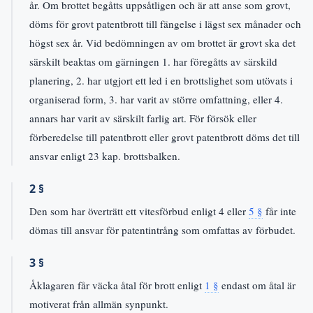
år. Om brottet begåtts uppsåtligen och är att anse som grovt,
döms för grovt patentbrott till fängelse i lägst sex månader och
högst sex år. Vid bedömningen av om brottet är grovt ska det
särskilt beaktas om gärningen 1. har föregåtts av särskild
planering, 2. har utgjort ett led i en brottslighet som utövats i
organiserad form, 3. har varit av större omfattning, eller 4.
annars har varit av särskilt farlig art. För försök eller
förberedelse till patentbrott eller grovt patentbrott döms det till
ansvar enligt 23 kap. brottsbalken.
2 §
Den som har överträtt ett vitesförbud enligt 4 eller
5 §
får inte
dömas till ansvar för patentintrång som omfattas av förbudet.
3 §
Åklagaren får väcka åtal för brott enligt
1 §
endast om åtal är
motiverat från allmän synpunkt.