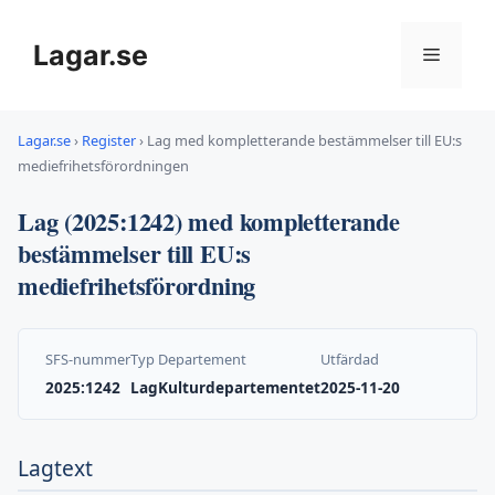
Hoppa
till
Lagar.se
Meny
innehåll
Lagar.se
›
Register
›
Lag med kompletterande bestämmelser till EU:s
mediefrihetsförordningen
Lag (2025:1242) med kompletterande
bestämmelser till EU:s
mediefrihetsförordning
SFS-nummer
Typ
Departement
Utfärdad
2025:1242
Lag
Kulturdepartementet
2025-11-20
Lagtext