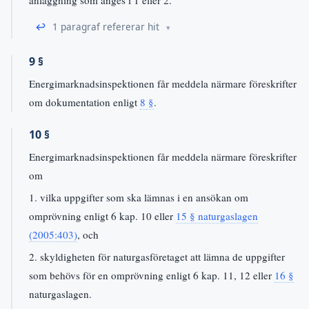
anläggning som anges i 1 eller 2.
↩
1 paragraf refererar hit
9 §
Energimarknadsinspektionen får meddela närmare föreskrifter
om dokumentation enligt
8 §
.
10 §
Energimarknadsinspektionen får meddela närmare föreskrifter
om
1. vilka uppgifter som ska lämnas i en ansökan om
omprövning enligt 6 kap. 10 eller
15 § naturgaslagen
(2005:403)
, och
2. skyldigheten för naturgasföretaget att lämna de uppgifter
som behövs för en omprövning enligt 6 kap. 11, 12 eller
16 §
naturgaslagen.