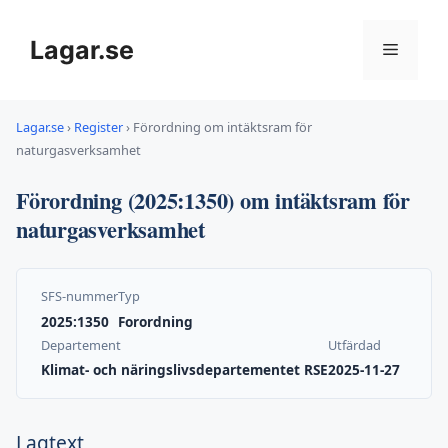
Hoppa
till
Lagar.se
Meny
innehåll
Lagar.se
›
Register
›
Förordning om intäktsram för
naturgasverksamhet
Förordning (2025:1350) om intäktsram för
naturgasverksamhet
SFS-nummer
Typ
2025:1350
Forordning
Departement
Utfärdad
Klimat- och näringslivsdepartementet RSE
2025-11-27
Lagtext