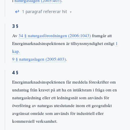
i
naturgaslagen (2005:403)
.
↩
1 paragraf refererar hit
3 §
Av
34 § naturgasförordningen (2006:1043)
framgår att
Energimarknadsinspektionen är tillsynsmyndighet enligt
1
kap.
9 § naturgaslagen (2005:403)
.
4 §
Energimarknadsinspektionen får meddela föreskrifter om
undantag från kravet på att ha en intäktsram i fråga om en
naturgasledning eller ett ledningsnät som används för
överföring av naturgas uteslutande inom ett geografiskt
avgränsat område som används för industriell eller
kommersiell verksamhet.