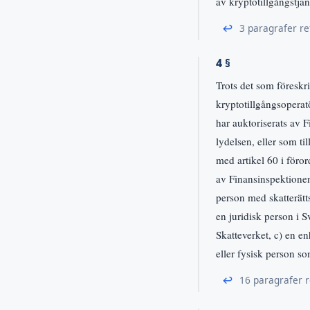
av kryptotillgångstjän
↩
3 paragrafer re
4 §
Trots det som föreskr
kryptotillgångsoperat
har auktoriserats av 
lydelsen, eller som til
med artikel 60 i föror
av Finansinspektionen e
person med skatterätts
en juridisk person i S
Skatteverket, c) en en
eller fysisk person so
↩
16 paragrafer r