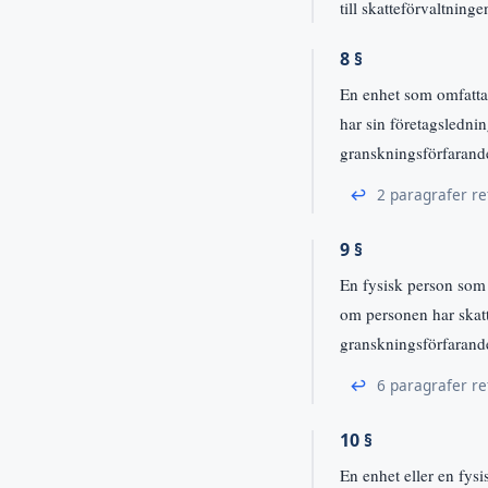
till skatteförvaltninge
8 §
En enhet som omfattas
har sin företagsledni
granskningsförfarande
↩
2 paragrafer re
9 §
En fysisk person som 
om personen har skatt
granskningsförfarande
↩
6 paragrafer re
10 §
En enhet eller en fys