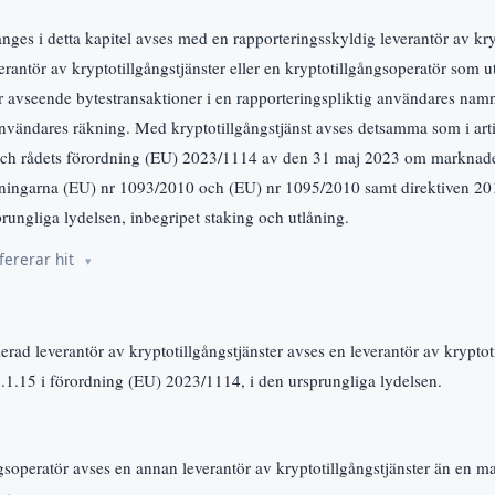
nges i detta kapitel avses med en rapporteringsskyldig leverantör av kry
antör av kryptotillgångstjänster eller en kryptotillgångsoperatör som utf
er avseende bytestransaktioner i en rapporteringspliktig användares namn
användares räkning. Med kryptotillgångstjänst avses detsamma som i arti
ch rådets förordning (EU) 2023/1114 av den 31 maj 2023 om marknader
ningarna (EU) nr 1093/2010 och (EU) nr 1095/2010 samt direktiven 2
rungliga lydelsen, inbegripet staking och utlåning.
fererar hit
ad leverantör av kryptotillgångstjänster avses en leverantör av kryptoti
 3.1.15 i förordning (EU) 2023/1114, i den ursprungliga lydelsen.
soperatör avses en annan leverantör av kryptotillgångstjänster än en m