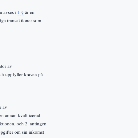
om avses i
1 §
är en
tiga transaktioner som
ntör av
och uppfyller kraven på
r av
en annan kvalificerad
diktionen, och 2. antingen
uppgifter om sin inkomst