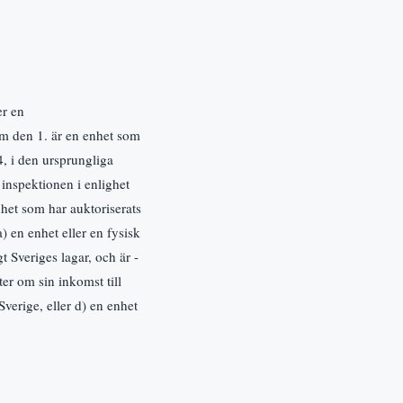
er en
om den 1. är en enhet som
4, i den ursprungliga
- inspektionen i enlighet
nhet som har auktoriserats
a) en enhet eller en fysisk
t Sveriges lagar, och är -
er om sin inkomst till
Sverige, eller d) en enhet