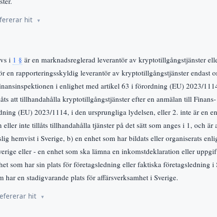
ster.
fererar hit
ivs i
1 §
är en marknadsreglerad leverantör av kryptotillgångstjänster ell
ör en rapporteringsskyldig leverantör av kryptotillgångstjänster endast 
Finansinspektionen i enlighet med artikel 63 i förordning (EU) 2023/111
låts att tillhandahålla kryptotillgångstjänster efter en anmälan till Finans
dning (EU) 2023/1114, i den ursprungliga lydelsen, eller 2. inte är en e
ller inte tillåts tillhandahålla tjänster på det sätt som anges i 1, och är 
lig hemvist i Sverige, b) en enhet som har bildats eller organiserats enlig
verige eller - en enhet som ska lämna en inkomstdeklaration eller uppgift
het som har sin plats för företagsledning eller faktiska företagsledning i 
m har en stadigvarande plats för affärsverksamhet i Sverige.
efererar hit