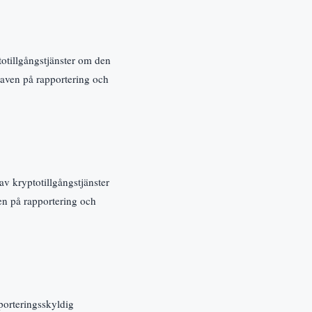
totillgångstjänster om den
kraven på rapportering och
av kryptotillgångstjänster
ven på rapportering och
pporteringsskyldig