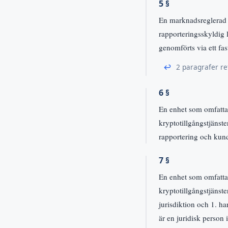
5 §
En marknadsreglerad l
rapporteringsskyldig 
genomförts via ett fast
↩
2 paragrafer re
6 §
En enhet som omfattas
kryptotillgångstjänste
rapportering och kun
7 §
En enhet som omfattas
kryptotillgångstjänst
jurisdiktion och 1. ha
är en juridisk person 