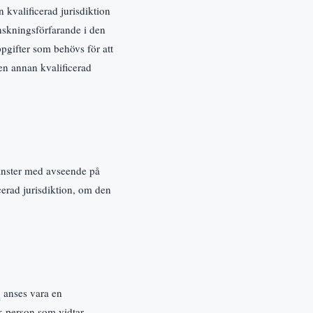
 kvalificerad jurisdiktion
anskningsförfarande i den
ppgifter som behövs för att
 en annan kvalificerad
tjänster med avseende på
icerad jurisdiktion, om den
§
anses vara en
sk person som vidtar