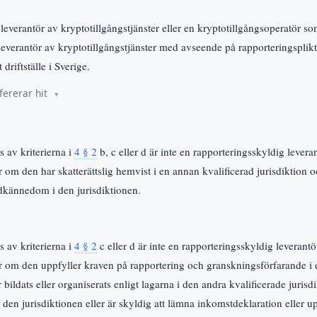
everantör av kryptotillgångstjänster eller en kryptotillgångsoperatör s
leverantör av kryptotillgångstjänster med avseende på rapporteringsplik
 driftställe i Sverige.
fererar hit
 av kriterierna i
4 § 2
b, c eller d är inte en rapporteringsskyldig levera
r om den har skatterättslig hemvist i en annan kvalificerad jurisdiktion 
dkännedom i den jurisdiktionen.
 av kriterierna i
4 § 2
c eller d är inte en rapporteringsskyldig leverantö
er om den uppfyller kraven på rapportering och granskningsförfarande i 
r bildats eller organiserats enligt lagarna i den andra kvalificerade juris
i den jurisdiktionen eller är skyldig att lämna inkomstdeklaration eller 