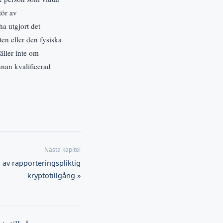
tör av
ha utgjort det
en eller den fysiska
äller inte om
nnan kvalificerad
n av rapporteringspliktig
kryptotillgång »