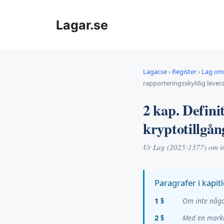
Hoppa
till
Lagar.se
innehåll
Lagar.se
›
Register
›
Lag om 
rapporteringsskyldig levera
2 kap. Defini
kryptotillgån
Ur Lag (2025:1377) om in
Paragrafer i kapitl
1 §
Om inte någo
2 §
Med en markn