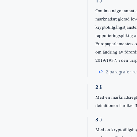
1 §
Om inte något annat a
marknadsreglerad lever
kryptotillgångstjänst
rapporteringspliktig 
Europaparlamentets o
om ändring av förord
2019/1937, i den ursp
↩
2 paragrafer re
2 §
Med en marknadsregler
definitionen i artikel
3 §
Med en kryptotillgång