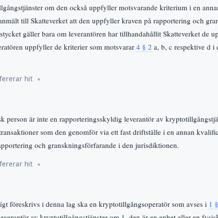
illgångstjänster om den också uppfyller motsvarande kriterium i en annan
anmält till Skatteverket att den uppfyller kraven på rapportering och gr
 stycket gäller bara om leverantören har tillhandahållit Skatteverket de u
peratören uppfyller de kriterier som motsvarar
4 § 2
a, b, c respektive d i
fererar hit
isk person är inte en rapporteringsskyldig leverantör av kryptotillgångs
transaktioner som den genomför via ett fast driftställe i en annan kvalif
apportering och granskningsförfarande i den jurisdiktionen.
fererar hit
igt föreskrivs i denna lag ska en kryptotillgångsoperatör som avses i
1 
everantör av kryptotillgångstjänster om 1. den är en enhet eller en fysi