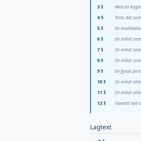
3 §
Med en krypt
4 §
Trots det som
5 §
En marknadsre
6 §
En enhet som 
7 §
En enhet som 
8 §
En enhet som 
9 §
En fysisk per
10 §
En enhet elle
11 §
En enhet elle
12 §
Oavsett vad s
Lagtext