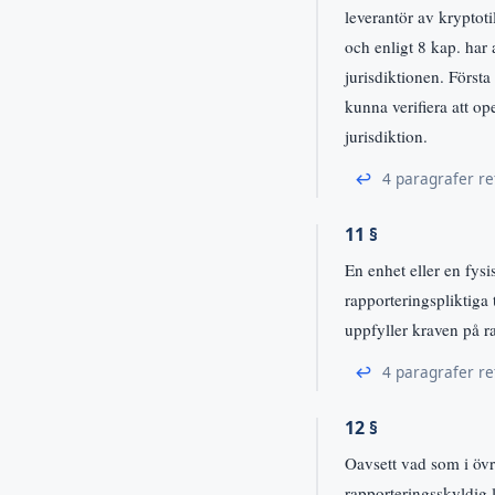
leverantör av kryptot
och enligt 8 kap. har 
jurisdiktionen. Första
kunna verifiera att o
jurisdiktion.
↩
4 paragrafer re
11 §
En enhet eller en fys
rapporteringspliktiga 
uppfyller kraven på r
↩
4 paragrafer re
12 §
Oavsett vad som i övr
rapporteringsskyldig l