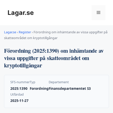
Hoppa
till
Lagar.se
Meny
innehåll
Lagar.se
›
Register
›
Förordning om inhämtande av vissa uppgifter på
skatteområdet om kryptotillgångar
Förordning (2025:1390) om inhämtande av
vissa uppgifter på skatteområdet om
kryptotillgångar
SFS-nummer
Typ
Departement
2025:1390
Forordning
Finansdepartementet S3
Utfärdad
2025-11-27