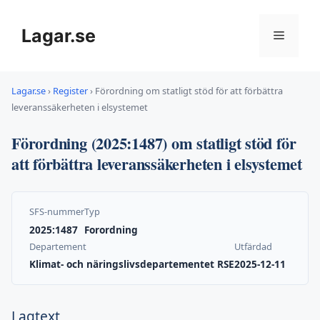
Hoppa
till
Lagar.se
Meny
innehåll
Lagar.se
›
Register
›
Förordning om statligt stöd för att förbättra
leveranssäkerheten i elsystemet
Förordning (2025:1487) om statligt stöd för
att förbättra leveranssäkerheten i elsystemet
SFS-nummer
Typ
2025:1487
Forordning
Departement
Utfärdad
Klimat- och näringslivsdepartementet RSE
2025-12-11
Lagtext