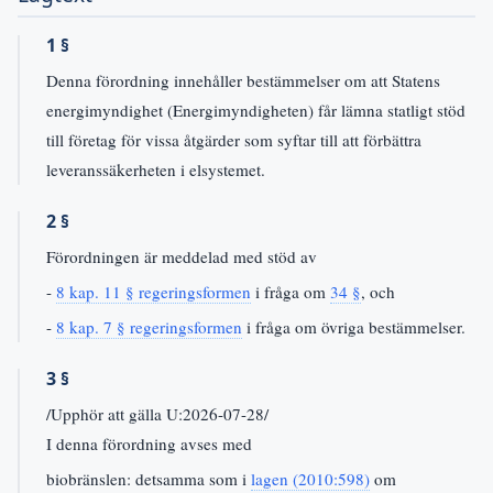
1 §
Denna förordning innehåller bestämmelser om att Statens
energimyndighet (Energimyndigheten) får lämna statligt stöd
till företag för vissa åtgärder som syftar till att förbättra
leveranssäkerheten i elsystemet.
2 §
Förordningen är meddelad med stöd av
-
8 kap. 11 § regeringsformen
i fråga om
34 §
, och
-
8 kap. 7 § regeringsformen
i fråga om övriga bestämmelser.
3 §
/Upphör att gälla U:2026-07-28/
I denna förordning avses med
biobränslen: detsamma som i
lagen (2010:598)
om