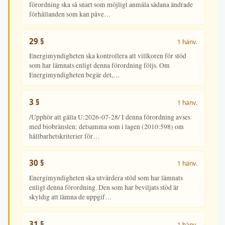
förordning ska så snart som möjligt anmäla sådana ändrade
förhållanden som kan påve…
29 §
1 hänv.
Energimyndigheten ska kontrollera att villkoren för stöd
som har lämnats enligt denna förordning följs. Om
Energimyndigheten begär det,…
3 §
1 hänv.
/Upphör att gälla U:2026-07-28/ I denna förordning avses
med biobränslen: detsamma som i lagen (2010:598) om
hållbarhetskriterier för…
30 §
1 hänv.
Energimyndigheten ska utvärdera stöd som har lämnats
enligt denna förordning. Den som har beviljats stöd är
skyldig att lämna de uppgif…
31 §
1 hänv.