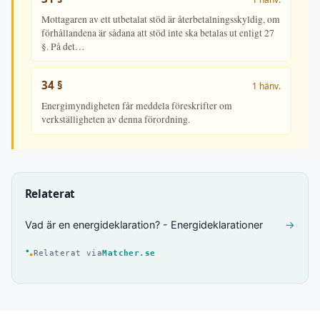
Mottagaren av ett utbetalat stöd är återbetalningsskyldig, om
förhållandena är sådana att stöd inte ska betalas ut enligt 27
§. På det…
34 §
1 hänv.
Energimyndigheten får meddela föreskrifter om
verkställigheten av denna förordning.
Relaterat
Vad är en energideklaration? - Energideklarationer
→
Relaterat via
Matcher.se