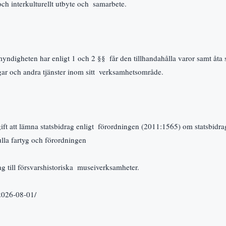
och interkulturellt utbyte och  samarbete.
ndigheten har enligt 1 och 2 §§  får den tillhandahålla varor samt åta sig
ar och andra tjänster inom sitt  verksamhetsområde.
ft att lämna statsbidrag enligt  förordningen (2011:1565) om statsbidrag 
ulla fartyg och förordningen 
g till försvarshistoriska  museiverksamheter.
:2026-08-01/