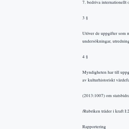
7. bedriva internationellt 
3 §
Utöver de uppgifter som my
undersökningar, utredning
4 §
Myndigheten har till uppgi
av kulturhistoriskt värdef
(2013:1007) om statsbidra
/Rubriken träder i kraft I
Rapportering