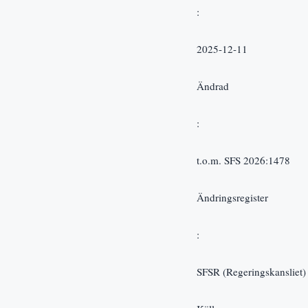
:   
2025-12-11
Ändrad
:   
t.o.m. SFS 2026:1478
Ändringsregister
:
SFSR (Regeringskansliet)