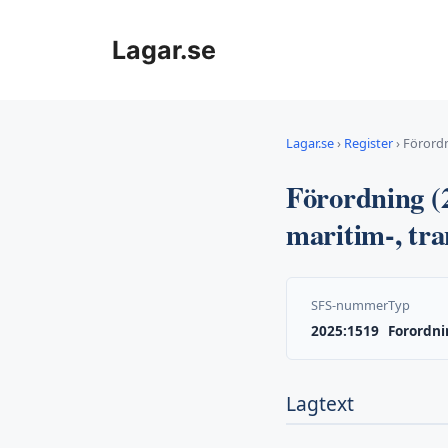
Hoppa
till
Lagar.se
innehåll
Lagar.se
›
Register
›
Förordn
Förordning (2
maritim-, tra
SFS-nummer
Typ
2025:1519
Forordni
Lagtext