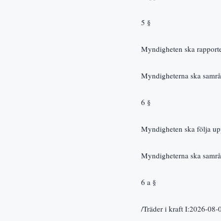
5 §
Myndigheten ska rapporter
Myndigheterna ska samrå
6 §
Myndigheten ska följa upp 
Myndigheterna ska samrå
6 a §
/Träder i kraft I:2026-08-