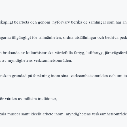
nskapligt bearbeta och genom  nyförvärv berika de samlingar som har an
ingarna tillgängligt för  allmänheten, ordna utställningar och bedriva pe
 brukande av kulturhistoriskt  värdefulla fartyg, luftfartyg, järnvägsford
as av myndighetens verksamhetsområden,
nskap grundad på forskning inom sina  verksamhetsområden och om totalf
r vården av militära traditioner,
lokala museer samt ideellt arbete inom  myndighetens verksamhetsområd