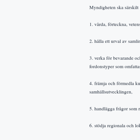
Myndigheten ska särskilt
1. vårda, förteckna, vete
2. hålla ett urval av saml
3. verka för bevarande och
fordonstyper som omfatt
4. främja och förmedla ku
samhällsutvecklingen,
5. handlägga frågor som rö
6. stödja regionala och 