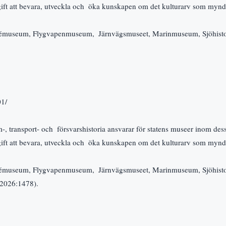
ift att bevara, utveckla och  öka kunskapen om det kulturarv som myndi
émuseum, Flygvapenmuseum,  Järnvägsmuseet, Marinmuseum, Sjöhistor
01/
-, transport- och  försvarshistoria ansvarar för statens museer inom des
ift att bevara, utveckla och  öka kunskapen om det kulturarv som myndi
émuseum, Flygvapenmuseum,  Järnvägsmuseet, Marinmuseum, Sjöhistori
(2026:1478).