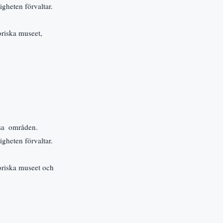
gheten förvaltar.
iska museet, 
sa  områden. 
gheten förvaltar.
ska museet och  