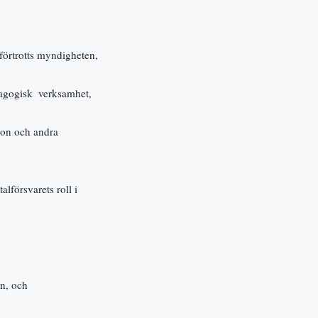
förtrotts myndigheten,
dagogisk  verksamhet,
on och andra  
örsvarets roll i  
en, och