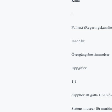
Källa
:
Fulltext (Regeringskanslie
Innehåll:
Övergångsbestämmelser
Uppgifter
1 §
/Upphör att gälla U:2026
Statens museer för maritim