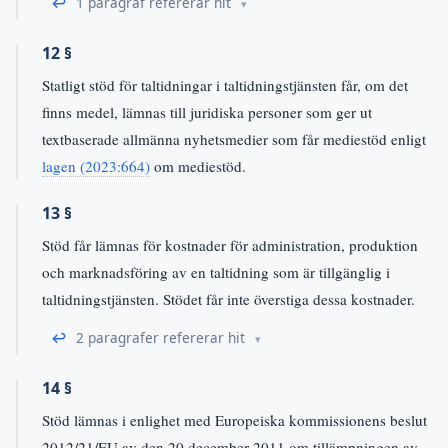
↩
1 paragraf refererar hit
12 §
Statligt stöd för taltidningar i taltidningstjänsten får, om det
finns medel, lämnas till juridiska personer som ger ut
textbaserade allmänna nyhetsmedier som får mediestöd enligt
lagen (2023:664)
om mediestöd.
13 §
Stöd får lämnas för kostnader för administration, produktion
och marknadsföring av en taltidning som är tillgänglig i
taltidningstjänsten. Stödet får inte överstiga dessa kostnader.
↩
2 paragrafer refererar hit
14 §
Stöd lämnas i enlighet med Europeiska kommissionens beslut
2012/21/EU av den 20 december 2011 om tillämpningen av