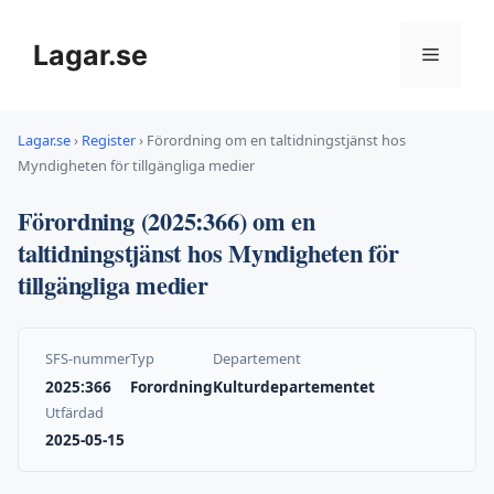
Hoppa
till
Lagar.se
Meny
innehåll
Lagar.se
›
Register
›
Förordning om en taltidningstjänst hos
Myndigheten för tillgängliga medier
Förordning (2025:366) om en
taltidningstjänst hos Myndigheten för
tillgängliga medier
SFS-nummer
Typ
Departement
2025:366
Forordning
Kulturdepartementet
Utfärdad
2025-05-15