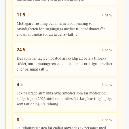
11 §
1 hänv.
Mottagarutrustning och internetabonnemang som
Myndigheten för tillgängliga medier tillhandahåller får
endast användas för att ta del av talt…
24 §
1 hänv.
Den som har tagit emot stöd är skyldig att betala tillbaka
stödet, om 1. mottagaren genom att lämna oriktiga uppgifter
eller på annat sätt…
4 §
1 hänv.
Textbaserade allmänna nyhetsmedier som får mediestöd
enligt lagen (2023:664) om mediestöd ska göras tillgängliga
som taltidning i taltidning…
8 §
1 hänv.
Taltidningstjänsten får endast användas av personer med