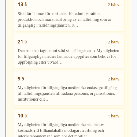
13 §
2 hänv.
Stöd får lämnas för kostnader för administration,
produktion och marknadsföring av en taltidning som är
tillgänglig i taltidningstjänsten. S…
21 §
2 hänv.
Den som har tagit emot stöd ska på begäran av Myndigheten
för tillgängliga medier lämna de uppgifter som behövs för
uppföljning eller utvärd…
9 §
2 hänv.
Myndigheten för tillgängliga medier ska endast ge tillgång
till taltidningstjänsten till sådana personer, organisationer,
institutioner elle…
10 §
1 hänv.
Myndigheten för tillgängliga medier ska vid behov
kostnadsfritt tillhandahålla mottagarutrustning och
internetabonnemang som gör det möjligt…