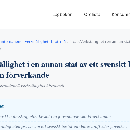
Lagboken
Ordlista
Konsume
internationell verkställighet i brottmål
›
4 kap. Verkställighet i en annan sta
e
llighet i en annan stat av ett svenskt 
om förverkande
rnationell verkställighet i brottmål
et
venskt bötesstraff eller beslut om förverkande ska få verkställas i…
ndigheten prövar om ett svenskt beslut om bötesstraff eller förverka…