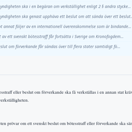
ndigheten ska i en begäran om verkställighet enligt 2 § andra stycke…
ndigheten ska genast upphäva ett beslut om att sända över ett beslut
t annat följer av en internationell överenskommelse som är bindande…
t av ett svenskt bötesstraff får fortsätta i Sverige om Kronofogdem…
eslut om förverkande får sändas över till flera stater samtidigt fö…
tesstraff eller beslut om förverkande ska få verkställas i en annan stat krä
verkställigheten.
 prövar om ett svenskt beslut om bötesstraff eller förverkande ska sänd