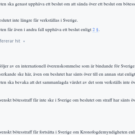
 ska genast upphäva ett beslut om att sända över ett beslut om bötesst
slutet inte längre får verkställas i Sverige.
 får även i andra fall upphäva ett beslut enligt
2 §
.
fererar hit
öljer av en internationell överenskommelse som är bindande för Sverige f
erkande ske här, även om beslutet har sänts över till en annan stat enlig
n ska bevaka att det sammanlagda värdet av det som verkställs inte öv
venskt bötesstraff får inte ske i Sverige om beslutet om straff har sänts öv
 svenskt bötesstraff får fortsätta i Sverige om Kronofogdemyndigheten enl