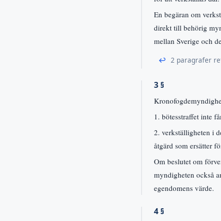
En begäran om verkstä
direkt till behörig my
mellan Sverige och den
↩
2 paragrafer re
3 §
Kronofogdemyndighete
1. bötesstraffet inte f
2. verkställigheten i
åtgärd som ersätter f
Om beslutet om förve
myndigheten också ang
egendomens värde.
4 §