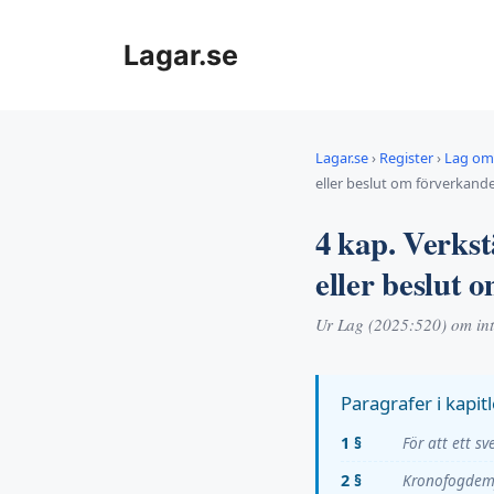
Hoppa
till
Lagar.se
innehåll
Lagar.se
›
Register
›
Lag om 
eller beslut om förverkand
4 kap. Verkstä
eller beslut 
Ur Lag (2025:520) om inte
Paragrafer i kapitl
1 §
För att ett s
2 §
Kronofogdemy