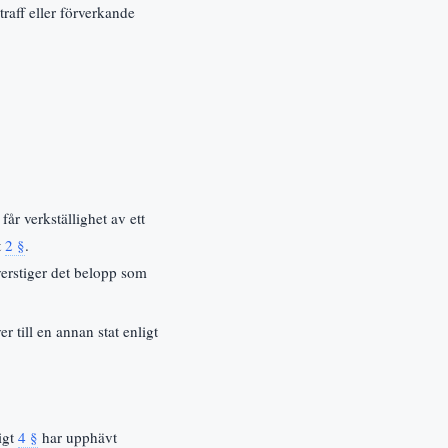
raff eller förverkande
år verkställighet av ett
t
2 §
.
erstiger det belopp som
er till en annan stat enligt
igt
4 §
har upphävt