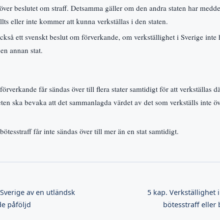
över beslutet om straff. Detsamma gäller om den andra staten har meddelat 
llts eller inte kommer att kunna verkställas i den staten.
också ett svenskt beslut om förverkande, om verkställighet i Sverige inte ha
l en annan stat.
örverkande får sändas över till flera stater samtidigt för att verkställas dä
n ska bevaka att det sammanlagda värdet av det som verkställs inte öv
ötesstraff får inte sändas över till mer än en stat samtidigt.
i Sverige av en utländsk
5 kap. Verkställighet 
e påföljd
bötesstraff eller