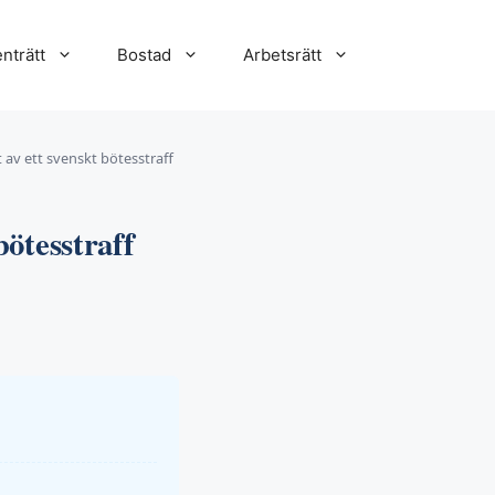
nträtt
Bostad
Arbetsrätt
t av ett svenskt bötesstraff
bötesstraff