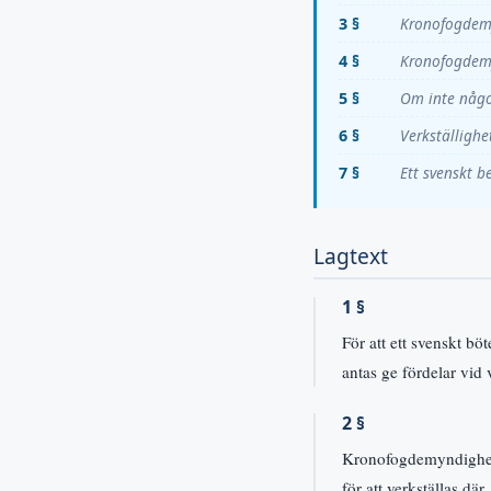
3 §
Kronofogdemy
4 §
Kronofogdemy
5 §
Om inte någo
6 §
Verkställighe
7 §
Ett svenskt b
Lagtext
1 §
För att ett svenskt bö
antas ge fördelar vid 
2 §
Kronofogdemyndigheten
för att verkställas där.