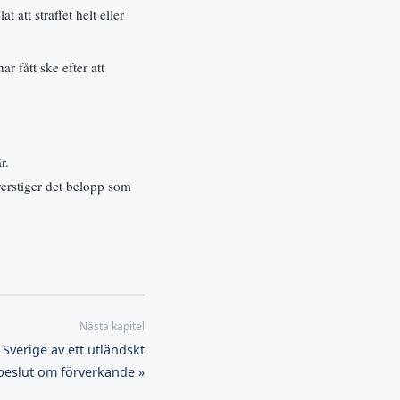
att straffet helt eller
r fått ske efter att
r.
erstiger det belopp som
i Sverige av ett utländskt
 beslut om förverkande »