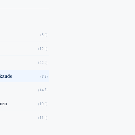
(5 §)
(12 §)
(22 §)
erkande
(7 §)
(14 §)
onen
(10 §)
(11 §)