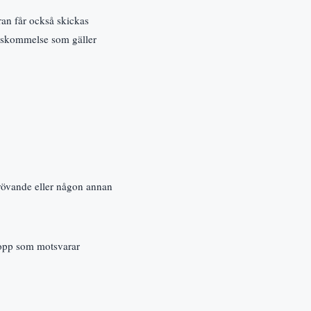
ran får också skickas
renskommelse som gäller
erövande eller någon annan
lopp som motsvarar