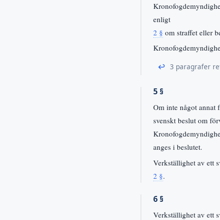
Kronofogdemyndigheten
enligt
2 §
om straffet eller be
Kronofogdemyndigheten
↩
3 paragrafer re
5 §
Om inte något annat f
svenskt beslut om förv
Kronofogdemyndighete
anges i beslutet.
Verkställighet av ett s
2 §
.
6 §
Verkställighet av ett