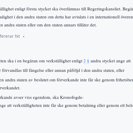
llighet enligt första stycket ska överlämnas till Regeringskansliet. Begä
ndighet i den andra staten om detta har avtalats i en internationell öve
 andra staten eller om den staten annars tillåter det.
fererar hit
n ska i en begäran om verkställighet enligt
2 §
andra stycket ange att
år förvandlas till fängelse eller annan påföljd i den andra staten, eller
 den andra staten av beslutet om förverkande inte får ske genom frihetsb
örverkandet.
rkande avser viss egendom, ska Kronofogde-
e att verkställigheten inte får ske genom betalning eller genom ett be