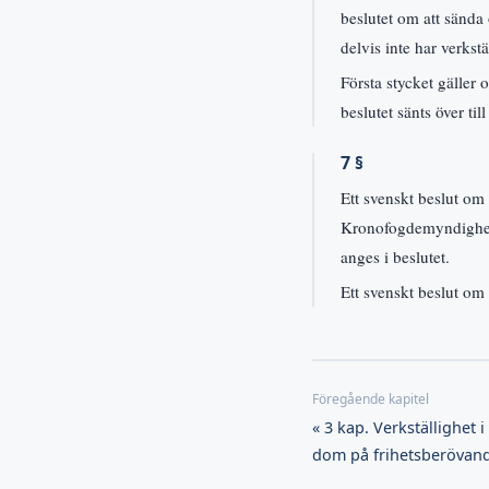
beslutet om att sända 
delvis inte har verkstä
Första stycket gäller 
beslutet sänts över til
7 §
Ett svenskt beslut om f
Kronofogdemyndighete
anges i beslutet.
Ett svenskt beslut om b
« 3 kap. Verkställighet 
dom på frihetsberövand