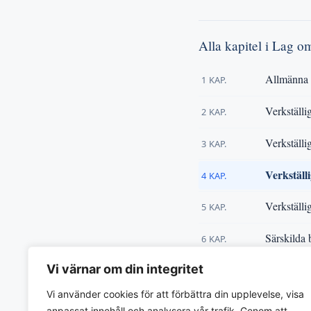
Alla kapitel i Lag om
Allmänna 
1 KAP.
Verkställi
2 KAP.
Verkställi
3 KAP.
Verkställi
4 KAP.
Verkställi
5 KAP.
Särskilda 
6 KAP.
Vi värnar om din integritet
Övriga be
7 KAP.
Vi använder cookies för att förbättra din upplevelse, visa
« Tillbaka till
Lag om inte
anpassat innehåll och analysera vår trafik. Genom att