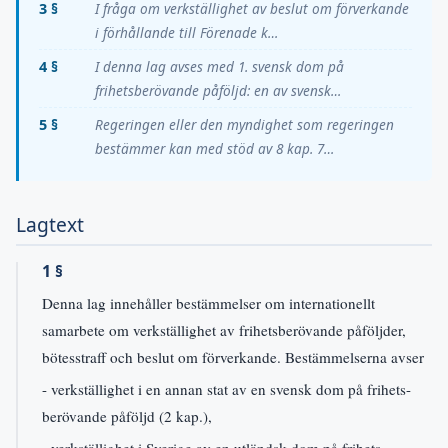
3 §
I fråga om verkställighet av beslut om förverkande
i förhållande till Förenade k…
4 §
I denna lag avses med 1. svensk dom på
frihetsberövande påföljd: en av svensk…
5 §
Regeringen eller den myndighet som regeringen
bestämmer kan med stöd av 8 kap. 7…
Lagtext
1 §
Denna lag innehåller bestämmelser om internationellt
samarbete om verkställighet av frihetsberövande påföljder,
bötesstraff och beslut om förverkande. Bestämmelserna avser
- verkställighet i en annan stat av en svensk dom på frihets-
berövande påföljd (2 kap.),
- verkställighet i Sverige av en utländsk dom på frihets-