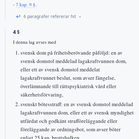
-
7 kap. 9 §
.
↩
6 paragrafer refererar hit
4 §
I denna lag avses med
svensk dom på frihetsberövande påföljd: en av
svensk domstol meddelad lagakraftvunnen dom,
eller ett av svensk domstol meddelat
lagakraftvunnet beslut, som avser fängelse,
överlämnande till rättspsykiatrisk vård eller
säkerhetsförvaring,
svenskt bötesstraff: en av svensk domstol meddelad
lagakraftvunnen dom, eller ett av svensk myndighet
utfärdat och godkänt strafföreläggande eller
föreläggande av ordningsbot, som avser böter
enligt 25 kap. brottsbalken,