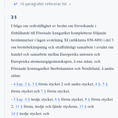
↩
10 paragrafer refererar hit
3 §
I fråga om verkställighet av beslut om förverkande i
förhållande till Förenade kungariket kompletterar följande
bestämmelser i lagen avdelning XI (artiklarna 656-689) i del 3
om brottsbekämpning och straffrättsligt samarbete i avtalet om
handel och samarbete mellan Europeiska unionen och
Europeiska atomenergigemenskapen, å ena sidan, och
Förenade konungariket Storbritannien och Nordirland, å andra
sidan:
-
4 kap. 2 §
,
3 §
första stycket 2 och andra stycket,
4 §
,
5 §
första stycket och
7 §
första stycket,
-
5 kap. 4 §
tredje stycket,
6 §
första stycket,
8 §
första stycket
2,
11 §
första, tredje och fjärde styckena,
13 §
och
14 §
tredje stycket, och