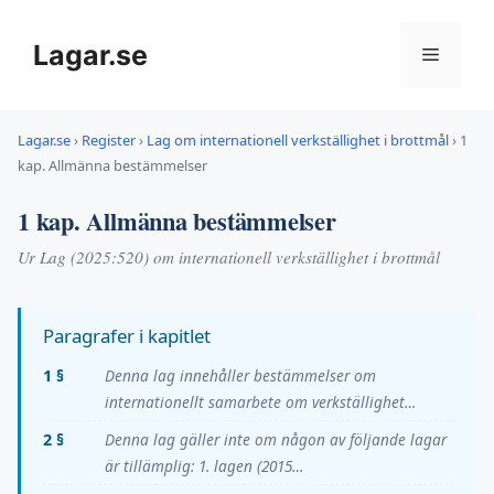
Hoppa
till
Lagar.se
Meny
innehåll
Lagar.se
›
Register
›
Lag om internationell verkställighet i brottmål
›
1
kap. Allmänna bestämmelser
1 kap. Allmänna bestämmelser
Ur Lag (2025:520) om internationell verkställighet i brottmål
Paragrafer i kapitlet
1 §
Denna lag innehåller bestämmelser om
internationellt samarbete om verkställighet…
2 §
Denna lag gäller inte om någon av följande lagar
är tillämplig: 1. lagen (2015…