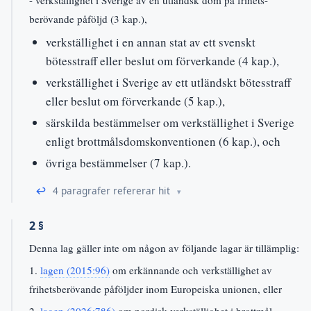
berövande påföljd (3 kap.),
verkställighet i en annan stat av ett svenskt
bötesstraff eller beslut om förverkande (4 kap.),
verkställighet i Sverige av ett utländskt bötesstraff
eller beslut om förverkande (5 kap.),
särskilda bestämmelser om verkställighet i Sverige
enligt brottmålsdomskonventionen (6 kap.), och
övriga bestämmelser (7 kap.).
↩
4 paragrafer refererar hit
2 §
Denna lag gäller inte om någon av följande lagar är tillämplig:
1.
lagen (2015:96)
om erkännande och verkställighet av
frihetsberövande påföljder inom Europeiska unionen, eller
2.
lagen (2026:786)
om nordisk verkställighet i brottmål.