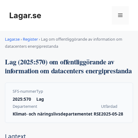
Hoppa
till
Lagar.se
Meny
innehåll
Lagar.se
›
Register
›
Lag om offentliggörande av information om
datacenters energiprestanda
Lag (2025:570) om offentliggörande av
information om datacenters energiprestanda
SFS-nummer
Typ
2025:570
Lag
Departement
Utfärdad
Klimat- och näringslivsdepartementet RSE
2025-05-28
Lagtext