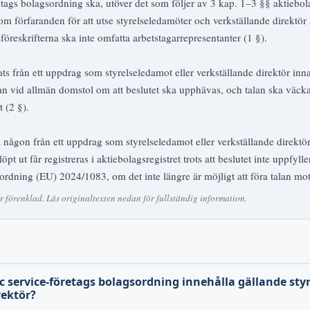
retags bolagsordning ska, utöver det som följer av 3 kap. 1–3 §§ aktiebo
 om förfaranden för att utse styrelseledamöter och verkställande direktör 
reskrifterna ska inte omfatta arbetstagarrepresentanter (1 §).
ts från ett uppdrag som styrelseledamot eller verkställande direktör in
talan vid allmän domstol om att beslutet ska upphävas, och talan ska väc
t (2 §).
ga någon från ett uppdrag som styrelseledamot eller verkställande direktö
pt ut får registreras i aktiebolagsregistret trots att beslutet inte uppfylle
örordning (EU) 2024/1083, om det inte längre är möjligt att föra talan mot
förenklad. Läs originaltexten nedan för fullständig information.
ic service-företags bolagsordning innehålla gällande sty
rektör?