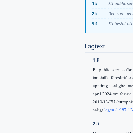
1 §
Ett public se
2 §
Den som geno
3 §
Ett beslut at
Lagtext
1 §
Ett public service-fö
innehålla föreskrifter
uppdrag i enlighet me
april 2024 om fastst
2010/13/EU (europeisk
enligt
lagen (1987:12
2 §