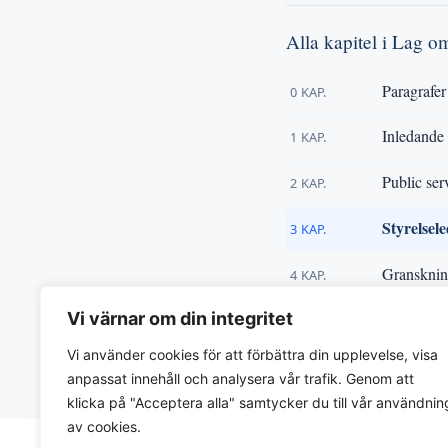
Alla kapitel i Lag o
Paragrafer
0 KAP.
Inledande
1 KAP.
Public ser
2 KAP.
Styrelsel
3 KAP.
Gransknin
4 KAP.
Vi värnar om din integritet
Finansier
5 KAP.
Vi använder cookies för att förbättra din upplevelse, visa
« Tillbaka till
Lag om publ
anpassat innehåll och analysera vår trafik. Genom att
klicka på "Acceptera alla" samtycker du till vår användnin
av cookies.