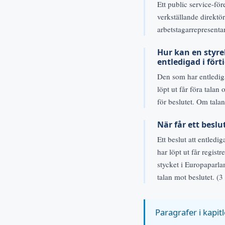
Ett public service-fö
verkställande direktö
arbetstagarrepresentan
Hur kan en styre
entledigad i fört
Den som har entlediga
löpt ut får föra tala
för beslutet. Om talan
När får ett beslu
Ett beslut att entled
har löpt ut får registr
stycket i Europaparla
talan mot beslutet. (3
Paragrafer i kapitl