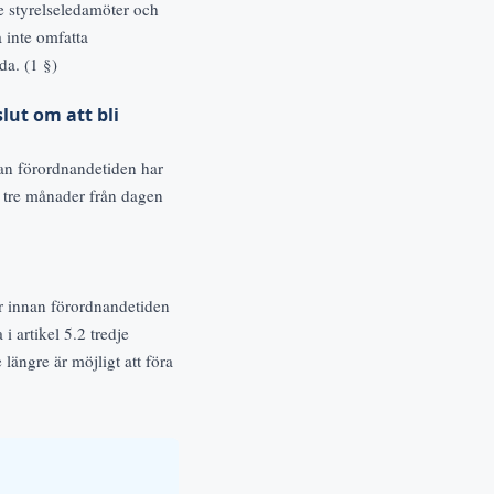
se styrelseledamöter och
a inte omfatta
da. (1 §)
lut om att bli
nan förordnandetiden har
m tre månader från dagen
ör innan förordnandetiden
 i artikel 5.2 tredje
längre är möjligt att föra