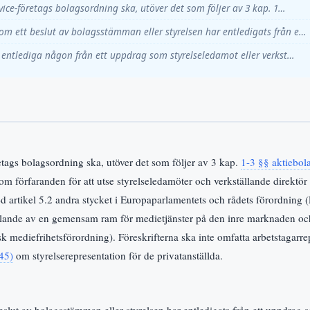
rvice-företags bolagsordning ska, utöver det som följer av 3 kap. 1…
m ett beslut av bolagsstämman eller styrelsen har entledigats från e…
t entlediga någon från ett uppdrag som styrelseledamot eller verkst…
retags bolagsordning ska, utöver det som följer av 3 kap.
1-3 §§ aktiebol
 om förfaranden för att utse styrelseledamöter och verkställande direktör 
d artikel 5.2 andra stycket i Europaparlamentets och rådets förordnin
ällande av en gemensam ram för medietjänster på den inre marknaden oc
 mediefrihetsförordning). Föreskrifterna ska inte omfatta arbetstagarre
45)
om styrelserepresentation för de privatanställda.