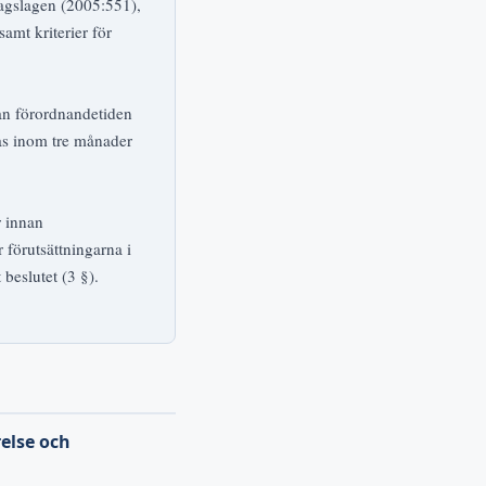
lagslagen (2005:551),
samt kriterier för
nan förordnandetiden
kas inom tre månader
r innan
r förutsättningarna i
 beslutet (3 §).
relse och