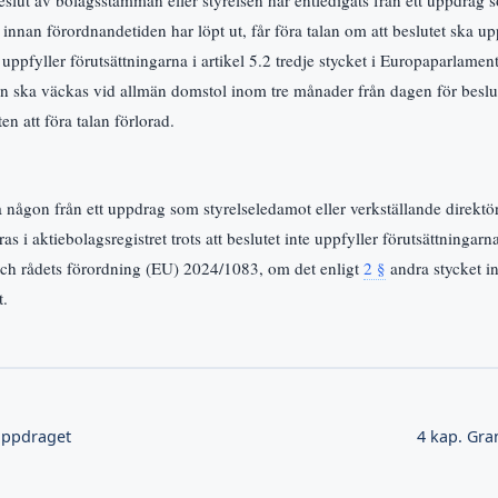
lut av bolagsstämman eller styrelsen har entledigats från ett uppdrag s
 innan förordnandetiden har löpt ut, får föra talan om att beslutet ska u
ppfyller förutsättningarna i artikel 5.2 tredje stycket i Europaparlamen
 ska väckas vid allmän domstol inom tre månader från dagen för beslut
en att föra talan förlorad.
iga någon från ett uppdrag som styrelseledamot eller verkställande direkt
eras i aktiebolagsregistret trots att beslutet inte uppfyller förutsättningarna
ch rådets förordning (EU) 2024/1083, om det enligt
2 §
andra stycket in
t.
-uppdraget
4 kap. Gr