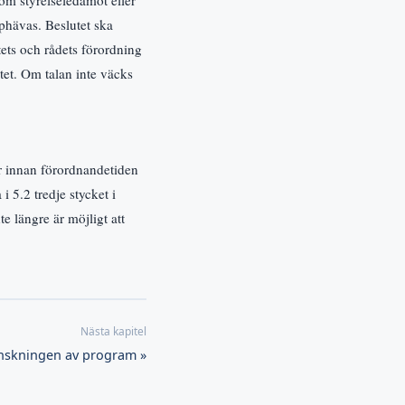
om styrelseledamot eller
pphävas. Beslutet ska
tets och rådets förordning
et. Om talan inte väcks
ör innan förordnandetiden
 i 5.2 tredje stycket i
te längre är möjligt att
anskningen av program »