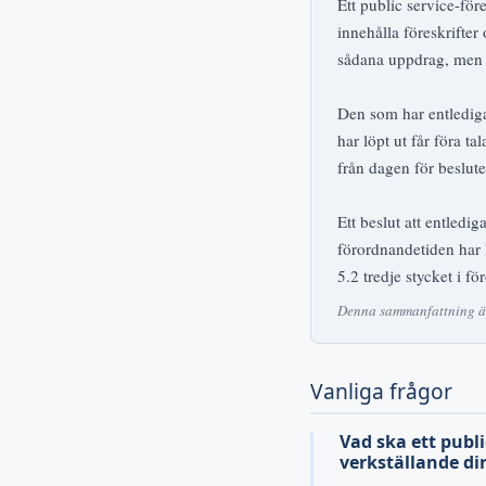
Ett public service-fö
innehålla föreskrifter
sådana uppdrag, men fö
Den som har entlediga
har löpt ut får föra 
från dagen för beslute
Ett beslut att entledi
förordnandetiden har lö
5.2 tredje stycket i f
Denna sammanfattning är 
Vanliga frågor
Vad ska ett publ
verkställande di