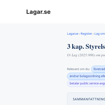
Hoppa
till
Lagar.se
innehåll
Lagar.se
›
Register
›
Lag om 
3 kap. Styrel
Ur Lag (2025:986) om pub
Relevant om du:
företräd
ändrar bolagsordning elle
betalar public service-avg
SAMMANFATTNIN