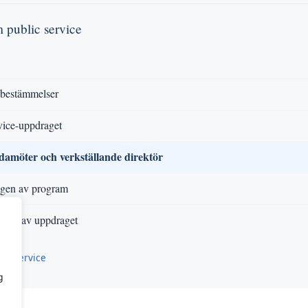
m public service
 bestämmelser
vice-uppdraget
edamöter och verkställande direktör
gen av program
ingen av uppdraget
ic service
g