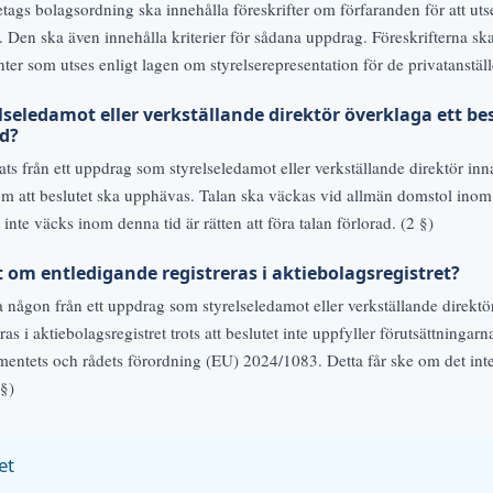
retags bolagsordning ska innehålla föreskrifter om förfaranden för att ut
r. Den ska även innehålla kriterier för sådana uppdrag. Föreskrifterna sk
ter som utses enligt lagen om styrelserepresentation för de privatanställ
lseledamot eller verkställande direktör överklaga ett bes
id?
ts från ett uppdrag som styrelseledamot eller verkställande direktör in
n om att beslutet ska upphävas. Talan ska väckas vid allmän domstol ino
 inte väcks inom denna tid är rätten att föra talan förlorad. (2 §)
t om entledigande registreras i aktiebolagsregistret?
iga någon från ett uppdrag som styrelseledamot eller verkställande direkt
eras i aktiebolagsregistret trots att beslutet inte uppfyller förutsättningarna
mentets och rådets förordning (EU) 2024/1083. Detta får ske om det inte 
 §)
et