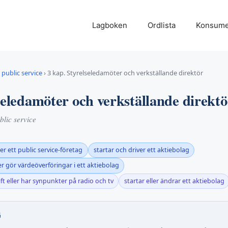
Lagboken
Ordlista
Konsume
public service
›
3 kap. Styrelseledamöter och verkställande direktör
seledamöter och verkställande direktö
lic service
er ett public service-företag
startar och driver ett aktiebolag
r gör värdeöverföringar i ett aktiebolag
ift eller har synpunkter på radio och tv
startar eller ändrar ett aktiebolag
G