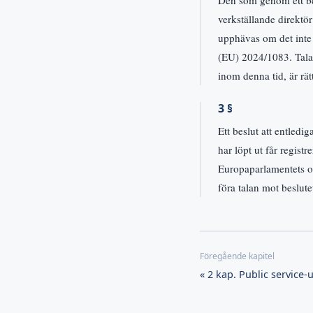
Den som genom ett bes
verkställande direktör
upphävas om det inte u
(EU) 2024/1083. Talan
inom denna tid, är rätt
3 §
Ett beslut att entled
har löpt ut får registr
Europaparlamentets o
föra talan mot beslute
« 2 kap. Public service