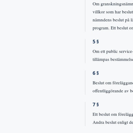
Om granskningsnämnden
villkor som har beslu
nämndens beslut på läm
program. Ett beslut o
5 §
Om ett public service
tillämpas bestämmelse
6 §
Beslut om föreläggan
offentliggörande av b
7 §
Ett beslut om föreläg
Andra beslut enligt de