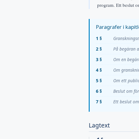
program. Ett beslut o
Paragrafer i kapitl
1 §
Granskningsn
2 §
På begäran a
3 §
Om en begära
4 §
Om granskning
5 §
Om ett public
6 §
Beslut om fö
7 §
Ett beslut om
Lagtext