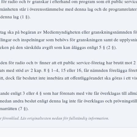
r radio och tv granskar i efterhand om program som ett public service-f
 allmänheten står i överensstämmelse med denna lag och de programrelate
 denna lag (1 §).
öretag ska på begäran av Mediemyndigheten eller granskningsnämnden fö
dlingar och inspelningar som behövs för granskningen samt de upplysn
ken på den särskilda avgift som kan åläggas enligt 5 § (2 §).
för radio och tv finner att ett public service-företag har brutit mot 2 
ats med stöd av 2 kap. 8 § 1–4, 15 eller 16, får nämnden förelägga föret
tt, dock får beslutet inte innebära att offentliggörandet ska göras i ett vi
ande enligt 3 eller 4 § som har förenats med vite får överklagas till allm
medan andra beslut enligt denna lag inte får överklagas och prövningstil
marrätten (7 §).
förenklad. Läs originaltexten nedan för fullständig information.