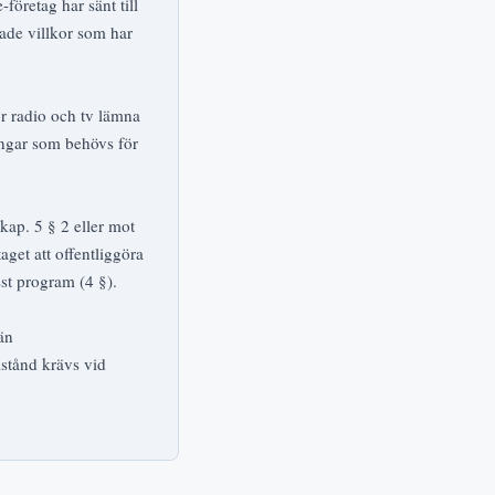
öretag har sänt till
rade villkor som har
r radio och tv lämna
ingar som behövs för
kap. 5 § 2 eller mot
aget att offentliggöra
sst program (4 §).
än
lstånd krävs vid