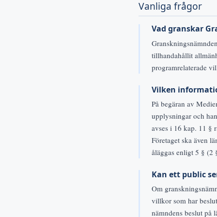
Vanliga frågor
Vad granskar Gr
Granskningsnämnden fö
tillhandahållit allm
programrelaterade vil
Vilken informati
På begäran av Mediem
upplysningar och han
avses i 16 kap. 11 §
Företaget ska även l
åläggas enligt 5 § (2 
Kan ett public se
Om granskningsnämnden
villkor som har beslu
nämndens beslut på läm