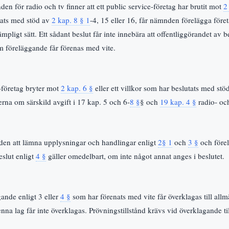
 för radio och tv finner att ett public service-företag har brutit mot
2
tats med stöd av
2 kap. 8 § 1
-4, 15 eller 16, får nämnden förelägga föret
pligt sätt. Ett sådant beslut får inte innebära att offentliggörandet av bes
m föreläggande får förenas med vite.
-företag bryter mot
2 kap. 6 §
eller ett villkor som har beslutats med st
rna om särskild avgift i 17 kap. 5 och 6-
8 §
§ och
19 kap. 4 §
radio- o
den att lämna upplysningar och handlingar enligt
2§ 1
och
3 §
och före
eslut enligt
4 §
gäller omedelbart, om inte något annat anges i beslutet.
gande enligt 3 eller
4 §
som har förenats med vite får överklagas till all
nna lag får inte överklagas. Prövningstillstånd krävs vid överklagande t