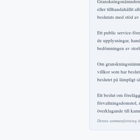
Granskningsnämnden fö
eller tillhandahållit
beslutats med stöd av
Ett public service-f
de upplysningar, han
bedömningen av storle
Om granskningsnämnden 
villkor som har beslut
beslutet på lämpligt sä
Ett beslut om förelägg
förvaltningsdomstol, 
överklagande till kam
Denna sammanfattning är 