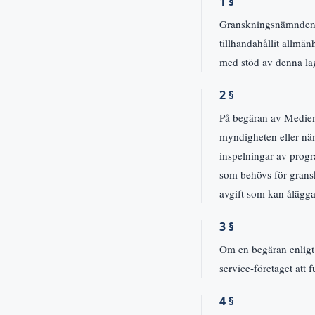
1 §
Granskningsnämnden fö
tillhandahållit allmä
med stöd av denna la
2 §
På begäran av Mediemy
myndigheten eller nä
inspelningar av prog
som behövs för grans
avgift som kan ålägga
3 §
Om en begäran enlig
service-företaget att 
4 §