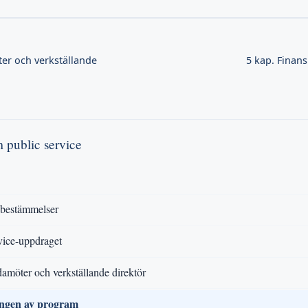
ter och verkställande
5 kap. Finan
m public service
 bestämmelser
vice-uppdraget
damöter och verkställande direktör
ngen av program