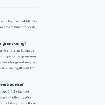
öretag har sänt till eller
 om programmen följer de
ra granskning?
ervice-företag lämna de
pelningar av program som
behövs för granskningen.
särskilda avgift som kan
överträdelse?
kap. 5 § 2 eller mot
aget att offentliggöra
lutet ska göras i ett visst