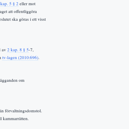
 kap. 5 § 2
eller mot
aget att offentliggöra
lutet ska göras i ett visst
öd av
2 kap. 8 § 5
-7,
ch
tv-lagen (2010:696)
.
lägganden om
män förvaltningsdomstol.
ill kammarrätten.