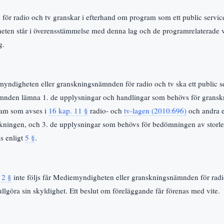
r radio och tv granskar i efterhand om program som ett public service-f
nheten står i överensstämmelse med denna lag och de programrelaterade v
g.
ndigheten eller granskningsnämnden för radio och tv ska ett public ser
mnden lämna 1. de upplysningar och handlingar som behövs för gransk
ram som avses i
16 kap. 11 §
radio- och
tv-lagen (2010:696)
och andra e
kningen, och 3. de upplysningar som behövs för bedömningen av storle
s enligt
5 §
.
t
2 §
inte följs får Mediemyndigheten eller granskningsnämnden för radi
fullgöra sin skyldighet. Ett beslut om föreläggande får förenas med vite.