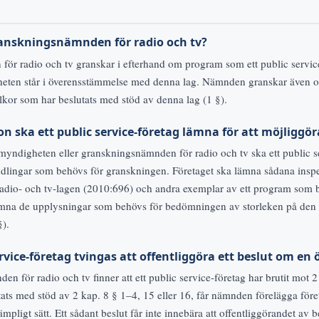
anskningsnämnden för radio och tv?
r radio och tv granskar i efterhand om program som ett public service-f
änheten står i överensstämmelse med denna lag. Nämnden granskar även
lkor som har beslutats med stöd av denna lag (1 §).
on ska ett public service-företag lämna för att möjliggö
yndigheten eller granskningsnämnden för radio och tv ska ett public s
dlingar som behövs för granskningen. Företaget ska lämna sådana ins
 radio- och tv-lagen (2010:696) och andra exemplar av ett program som 
ämna de upplysningar som behövs för bedömningen av storleken på den 
§).
rvice-företag tvingas att offentliggöra ett beslut om en 
 för radio och tv finner att ett public service-företag har brutit mot 2 
tats med stöd av 2 kap. 8 § 1–4, 15 eller 16, får nämnden förelägga föret
pligt sätt. Ett sådant beslut får inte innebära att offentliggörandet av bes