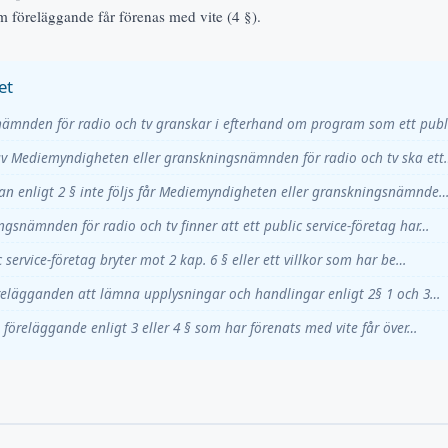
m föreläggande får förenas med vite (4 §).
et
ämnden för radio och tv granskar i efterhand om program som ett pub
v Mediemyndigheten eller granskningsnämnden för radio och tv ska ett
n enligt 2 § inte följs får Mediemyndigheten eller granskningsnämnde
snämnden för radio och tv finner att ett public service-företag har…
 service-företag bryter mot 2 kap. 6 § eller ett villkor som har be…
relägganden att lämna upplysningar och handlingar enligt 2§ 1 och 3…
 föreläggande enligt 3 eller 4 § som har förenats med vite får över…