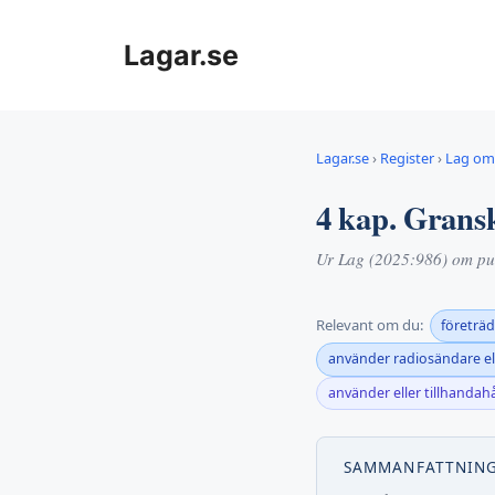
Hoppa
till
Lagar.se
innehåll
Lagar.se
›
Register
›
Lag om 
4 kap. Grans
Ur Lag (2025:986) om pub
Relevant om du:
företräd
använder radiosändare el
använder eller tillhandahå
SAMMANFATTNIN