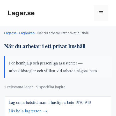
Hoppa
till
Lagar.se
Meny
innehåll
Lagar.se
›
Lagboken
›
När du arbetar i ett privat hushåll
När du arbetar i ett privat hushåll
För hemhjälp och personliga assistenter —
arbetstidsregler och villkor vid arbete i någons hem.
1 relevanta lagar · 9 specifika kapitel
Lag om arbetstid m.m. i husligt arbete
1970:943
Läs hela lagtexten →