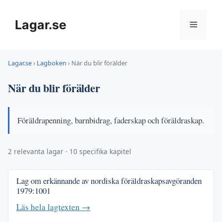
Hoppa
till
Lagar.se
Meny
innehåll
Lagar.se
›
Lagboken
›
När du blir förälder
När du blir förälder
Föräldrapenning, barnbidrag, faderskap och föräldraskap.
2 relevanta lagar · 10 specifika kapitel
Lag om erkännande av nordiska föräldraskapsavgöranden
1979:1001
Läs hela lagtexten →