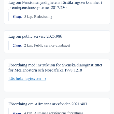
Lag om Pensionsmyndighetens försäkringsverksamhet i
premiepensionssystemet
2017:230
5 kap.
5 kap. Redovisning
Lag om public service
2025:986
2 kap.
2 kap. Public service-uppdraget
Förordning med instruktion för Svenska dialoginstitutet
för Mellanöstern och Nordafrika
1998:1218
Läs hela lagtexten →
Förordning om Allmänna arvsfonden
2021:403
4 kap.
4 kap. Allmänna arvsfondens förvaltning