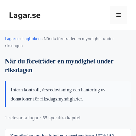
Hoppa
till
Lagar.se
Meny
innehåll
Lagar.se
›
Lagboken
›
När du företräder en myndighet under
riksdagen
När du företräder en myndighet under
riksdagen
Intern kontroll, årsredovisning och hantering av
donationer för riksdagsmyndigheter.
1 relevanta lagar · 55 specifika kapitel
Kungörelse om beslutad ny regeringsform
1974:152