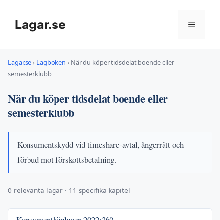
Hoppa
till
Lagar.se
Meny
innehåll
Lagar.se
›
Lagboken
›
När du köper tidsdelat boende eller
semesterklubb
När du köper tidsdelat boende eller
semesterklubb
Konsumentskydd vid timeshare-avtal, ångerrätt och
förbud mot förskottsbetalning.
0 relevanta lagar · 11 specifika kapitel
Konsumentköplagen
2022:260