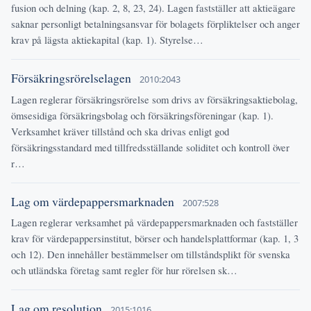
fusion och delning (kap. 2, 8, 23, 24). Lagen fastställer att aktieägare
saknar personligt betalningsansvar för bolagets förpliktelser och anger
krav på lägsta aktiekapital (kap. 1). Styrelse…
Försäkringsrörelselagen
2010:2043
Lagen reglerar försäkringsrörelse som drivs av försäkringsaktiebolag,
ömsesidiga försäkringsbolag och försäkringsföreningar (kap. 1).
Verksamhet kräver tillstånd och ska drivas enligt god
försäkringsstandard med tillfredsställande soliditet och kontroll över
r…
Lag om värdepappersmarknaden
2007:528
Lagen reglerar verksamhet på värdepappersmarknaden och fastställer
krav för värdepappersinstitut, börser och handelsplattformar (kap. 1, 3
och 12). Den innehåller bestämmelser om tillståndsplikt för svenska
och utländska företag samt regler för hur rörelsen sk…
Lag om resolution
2015:1016