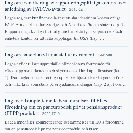
Lag om identifiering av rapporteringspliktiga konton med
anledning av FATCA-avtalet
2015:62
Lagen reglerar hur finansiella institut ska identifiera konton enligt
FATCA-avtalet mellan Sverige och Amerikas förenta stater (kap. 1).
Rapporteringsskyldiga institut granskar både fysiska personers och
enheters konton för att hitta kopplingar till USA (kap. …
Lag om handel med finansiella instrument
1991:980
Lagen syftar till att upprätthålla allmänhetens förtroende för
värdepappersmarknaden och skydda enskildas kapitalinsatser (kap.
1). Den reglerar hur offentliga uppköpserbjudanden ska genomföras
och vilka krav som ställs på erbjudandehandlingar (kap. 2 a). Före…
Lag med kompletterande bestämmelser till EU:s
förordning om en paneuropeisk privat pensionsprodukt
(PEPP-produkt)
2022:1746
Lagen innehåller kompletterande bestämmelser till EU:s förordning
om en paneuropeisk privat pensionsprodukt och utser