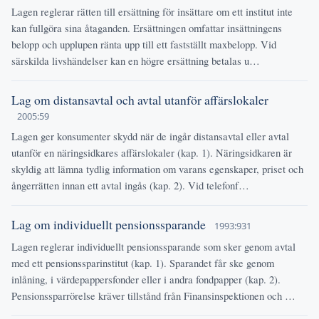
Lagen reglerar rätten till ersättning för insättare om ett institut inte
kan fullgöra sina åtaganden. Ersättningen omfattar insättningens
belopp och upplupen ränta upp till ett fastställt maxbelopp. Vid
särskilda livshändelser kan en högre ersättning betalas u…
Lag om distansavtal och avtal utanför affärslokaler
2005:59
Lagen ger konsumenter skydd när de ingår distansavtal eller avtal
utanför en näringsidkares affärslokaler (kap. 1). Näringsidkaren är
skyldig att lämna tydlig information om varans egenskaper, priset och
ångerrätten innan ett avtal ingås (kap. 2). Vid telefonf…
Lag om individuellt pensionssparande
1993:931
Lagen reglerar individuellt pensionssparande som sker genom avtal
med ett pensionssparinstitut (kap. 1). Sparandet får ske genom
inlåning, i värdepappersfonder eller i andra fondpapper (kap. 2).
Pensionssparrörelse kräver tillstånd från Finansinspektionen och …