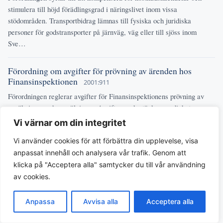
stimulera till höjd förädlingsgrad i näringslivet inom vissa
stödområden. Transportbidrag lämnas till fysiska och juridiska
personer för godstransporter på järnväg, väg eller till sjöss inom
Sve…
Förordning om avgifter för prövning av ärenden hos
Finansinspektionen
2001:911
Förordningen reglerar avgifter för Finansinspektionens prövning av
ansökningar och anmälningar. Avgifterna ska täcka myndighetens
kostnader för handläggningen inom dess ansvarsområde. Vilka
Vi värnar om din integritet
ärenden som är avgiftsbelagda framgår av en bilaga till förordningen.
Vi använder cookies för att förbättra din upplevelse, visa
anpassat innehåll och analysera vår trafik. Genom att
Lag om kommunalekonomisk utjämning
2004:773
klicka på "Acceptera alla" samtycker du till vår användning
Lagen reglerar det ekonomiska utjämningssystemet för landets
av cookies.
kommuner och regioner. Syftet är att skapa likvärdiga ekonomiska
förutsättningar för att tillhandahålla välfärd oberoende av lokala
Anpassa
Avvisa alla
Acceptera alla
skatteintäkter och strukturella behov. Systemet omfattar inkomstutj…