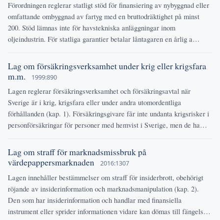
Förordningen reglerar statligt stöd för finansiering av nybyggnad eller
omfattande ombyggnad av fartyg med en bruttodräktighet på minst
200. Stöd lämnas inte för havstekniska anläggningar inom
oljeindustrin. För statliga garantier betalar låntagaren en årlig a…
Lag om försäkringsverksamhet under krig eller krigsfara
m.m.
1999:890
Lagen reglerar försäkringsverksamhet och försäkringsavtal när
Sverige är i krig, krigsfara eller under andra utomordentliga
förhållanden (kap. 1). Försäkringsgivare får inte undanta krigsrisker i
personförsäkringar för personer med hemvist i Sverige, men de ha…
Lag om straff för marknadsmissbruk på
värdepappersmarknaden
2016:1307
Lagen innehåller bestämmelser om straff för insiderbrott, obehörigt
röjande av insiderinformation och marknadsmanipulation (kap. 2).
Den som har insiderinformation och handlar med finansiella
instrument eller sprider informationen vidare kan dömas till fängels…