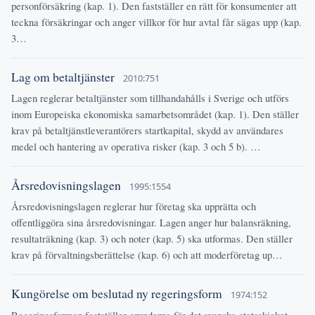
personförsäkring (kap. 1). Den fastställer en rätt för konsumenter att
teckna försäkringar och anger villkor för hur avtal får sägas upp (kap.
3…
Lag om betaltjänster
2010:751
Lagen reglerar betaltjänster som tillhandahålls i Sverige och utförs
inom Europeiska ekonomiska samarbetsområdet (kap. 1). Den ställer
krav på betaltjänstleverantörers startkapital, skydd av användares
medel och hantering av operativa risker (kap. 3 och 5 b). …
Årsredovisningslagen
1995:1554
Årsredovisningslagen reglerar hur företag ska upprätta och
offentliggöra sina årsredovisningar. Lagen anger hur balansräkning,
resultaträkning (kap. 3) och noter (kap. 5) ska utformas. Den ställer
krav på förvaltningsberättelse (kap. 6) och att moderföretag up…
Kungörelse om beslutad ny regeringsform
1974:152
Regeringsformen fastställer grunderna för det svenska statsskicket