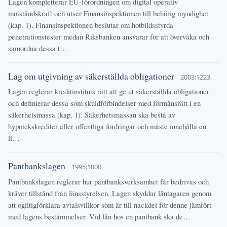
Lagen kompletterar EU-förordningen om digital operativ
motståndskraft och utser Finansinspektionen till behörig myndighet
(kap. 1). Finansinspektionen beslutar om hotbildsstyrda
penetrationstester medan Riksbanken ansvarar för att övervaka och
samordna dessa t…
Lag om utgivning av säkerställda obligationer
2003:1223
Lagen reglerar kreditinstituts rätt att ge ut säkerställda obligationer
och definierar dessa som skuldförbindelser med förmånsrätt i en
säkerhetsmassa (kap. 1). Säkerhetsmassan ska bestå av
hypotekskrediter eller offentliga fordringar och måste innehålla en
li…
Pantbankslagen
1995:1000
Pantbankslagen reglerar hur pantbanksverksamhet får bedrivas och
kräver tillstånd från länsstyrelsen. Lagen skyddar låntagaren genom
att ogiltigförklara avtalsvillkor som är till nackdel för denne jämfört
med lagens bestämmelser. Vid lån hos en pantbank ska de…