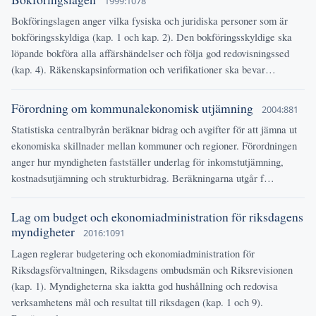
1999:1078
Bokföringslagen anger vilka fysiska och juridiska personer som är
bokföringsskyldiga (kap. 1 och kap. 2). Den bokföringsskyldige ska
löpande bokföra alla affärshändelser och följa god redovisningssed
(kap. 4). Räkenskapsinformation och verifikationer ska bevar…
Förordning om kommunalekonomisk utjämning
2004:881
Statistiska centralbyrån beräknar bidrag och avgifter för att jämna ut
ekonomiska skillnader mellan kommuner och regioner. Förordningen
anger hur myndigheten fastställer underlag för inkomstutjämning,
kostnadsutjämning och strukturbidrag. Beräkningarna utgår f…
Lag om budget och ekonomiadministration för riksdagens
myndigheter
2016:1091
Lagen reglerar budgetering och ekonomiadministration för
Riksdagsförvaltningen, Riksdagens ombudsmän och Riksrevisionen
(kap. 1). Myndigheterna ska iaktta god hushållning och redovisa
verksamhetens mål och resultat till riksdagen (kap. 1 och 9).