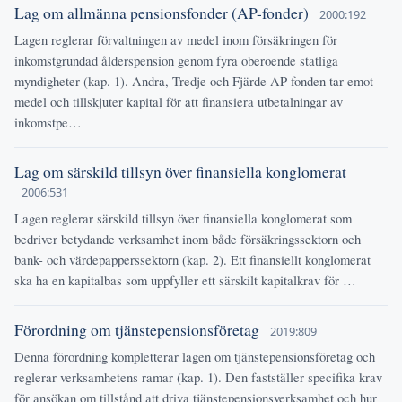
Lag om allmänna pensionsfonder (AP-fonder)
2000:192
Lagen reglerar förvaltningen av medel inom försäkringen för
inkomstgrundad ålderspension genom fyra oberoende statliga
myndigheter (kap. 1). Andra, Tredje och Fjärde AP-fonden tar emot
medel och tillskjuter kapital för att finansiera utbetalningar av
inkomstpe…
Lag om särskild tillsyn över finansiella konglomerat
2006:531
Lagen reglerar särskild tillsyn över finansiella konglomerat som
bedriver betydande verksamhet inom både försäkringssektorn och
bank- och värdepapperssektorn (kap. 2). Ett finansiellt konglomerat
ska ha en kapitalbas som uppfyller ett särskilt kapitalkrav för …
Förordning om tjänstepensionsföretag
2019:809
Denna förordning kompletterar lagen om tjänstepensionsföretag och
reglerar verksamhetens ramar (kap. 1). Den fastställer specifika krav
för ansökan om tillstånd att driva tjänstepensionsverksamhet och hur