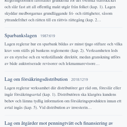
och slår fast att all offentlig makt utgår från folket (kap. 1). Lagen
skyddar medborgarnas grundläggande fri- och rättigheter, såsom
yttrandefrihet och rätten till en rättvis rättegång (kap. 2…
Sparbankslagen
1987:619
Lagen reglerar hur en sparbank bildas av minst tjugo stiftare och vilka
krav som ställs på bankens reglemente (kap. 2). Verksamheten leds
av en styrelse och en verkställande direktör, medan granskning utförs
av både auktoriserade revisorer och lekmannarevisore…
Lag om försäkringsdistribution
2018:1219
Lagen reglerar verksamhet där distributörer ger råd om, föreslår eller
ingår försäkringsavtal (kap. 1). Distributören ska klargöra kundens
behov och lämna tydlig information om försäkringsprodukten innan ett
avtal ingås (kap. 5). Vid distribution av investerin…
Lag om åtgärder mot penningtvätt och finansiering av