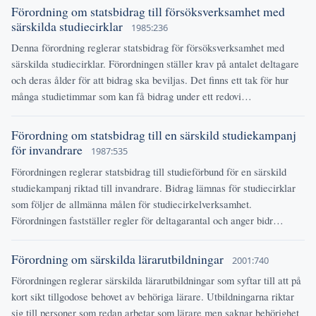
Förordning om statsbidrag till försöksverksamhet med
särskilda studiecirklar
1985:236
Denna förordning reglerar statsbidrag för försöksverksamhet med
särskilda studiecirklar. Förordningen ställer krav på antalet deltagare
och deras ålder för att bidrag ska beviljas. Det finns ett tak för hur
många studietimmar som kan få bidrag under ett redovi…
Förordning om statsbidrag till en särskild studiekampanj
för invandrare
1987:535
Förordningen reglerar statsbidrag till studieförbund för en särskild
studiekampanj riktad till invandrare. Bidrag lämnas för studiecirklar
som följer de allmänna målen för studiecirkelverksamhet.
Förordningen fastställer regler för deltagarantal och anger bidr…
Förordning om särskilda lärarutbildningar
2001:740
Förordningen reglerar särskilda lärarutbildningar som syftar till att på
kort sikt tillgodose behovet av behöriga lärare. Utbildningarna riktar
sig till personer som redan arbetar som lärare men saknar behörighet