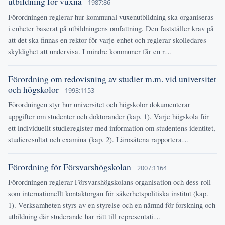
utbildning för vuxna
1987:86
Förordningen reglerar hur kommunal vuxenutbildning ska organiseras
i enheter baserat på utbildningens omfattning. Den fastställer krav på
att det ska finnas en rektor för varje enhet och reglerar skolledares
skyldighet att undervisa. I mindre kommuner får en r…
Förordning om redovisning av studier m.m. vid universitet
och högskolor
1993:1153
Förordningen styr hur universitet och högskolor dokumenterar
uppgifter om studenter och doktorander (kap. 1). Varje högskola för
ett individuellt studieregister med information om studentens identitet,
studieresultat och examina (kap. 2). Lärosätena rapportera…
Förordning för Försvarshögskolan
2007:1164
Förordningen reglerar Försvarshögskolans organisation och dess roll
som internationellt kontaktorgan för säkerhetspolitiska institut (kap.
1). Verksamheten styrs av en styrelse och en nämnd för forskning och
utbildning där studerande har rätt till representati…