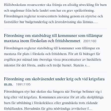
Hällsboskolans resurscenter ska främja en allsidig utveckling för barn
och ungdomar från hela landet som har en grav språkstörning.
Förordningen reglerar resurscentrets ledning genom en styrelse och
fastställer hur budgetunderlag och årsredovisning ska lämnas.…
Förordning om statsbidrag till kommuner som tillämpar
maxtaxa inom förskolan och fritidshemmet
2001:160
Förordningen reglerar statsbidrag till kommuner som tillämpar en
maxtaxa för plats i förskola och fritidshem. För att få bidraget får
avgiften per månad inte överstiga vissa procentsatser av hushållets
inkomst för det första, andra och tredje barnet. Statens s…
Förordning om skolväsendet under krig och vid krigsfara
m.m.
1991:1195
Förordningen styr hur skolan ska fungera när Sverige befinner sig i
krig eller vid krigsfara. Kommunen ansvarar för att alla skolpliktiga
barn får utbildning i förskoleklass eller grundskola trots rådande
förhållanden. Huvudmän får göra nödvändiga avvikelser f…