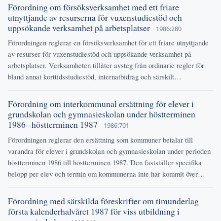
Förordning om försöksverksamhet med ett friare
utnyttjande av resurserna för vuxenstudiestöd och
uppsökande verksamhet på arbetsplatser
1986:280
Förordningen reglerar en försöksverksamhet för ett friare utnyttjande
av resurser för vuxenstudiestöd och uppsökande verksamhet på
arbetsplatser. Verksamheten tillåter avsteg från ordinarie regler för
bland annat korttidsstudiestöd, internatbidrag och särskilt…
Förordning om interkommunal ersättning för elever i
grundskolan och gymnasieskolan under höstterminen
1986--höstterminen 1987
1986:701
Förordningen reglerar den ersättning som kommuner betalar till
varandra för elever i grundskolan och gymnasieskolan under perioden
höstterminen 1986 till höstterminen 1987. Den fastställer specifika
belopp per elev och termin om kommunerna inte har kommit över…
Förordning med särskilda föreskrifter om timunderlag
första kalenderhalvåret 1987 för viss utbildning i