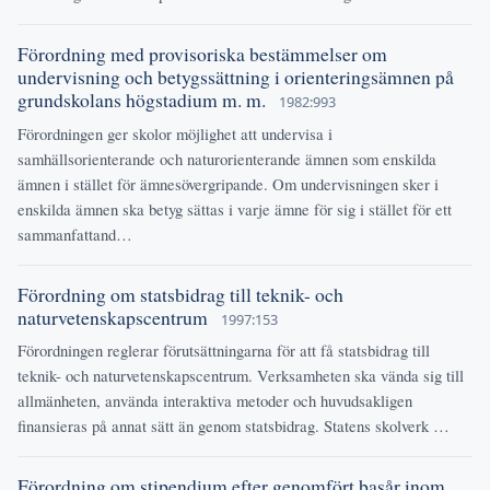
Förordning med provisoriska bestämmelser om
undervisning och betygssättning i orienteringsämnen på
grundskolans högstadium m. m.
1982:993
Förordningen ger skolor möjlighet att undervisa i
samhällsorienterande och naturorienterande ämnen som enskilda
ämnen i stället för ämnesövergripande. Om undervisningen sker i
enskilda ämnen ska betyg sättas i varje ämne för sig i stället för ett
sammanfattand…
Förordning om statsbidrag till teknik- och
naturvetenskapscentrum
1997:153
Förordningen reglerar förutsättningarna för att få statsbidrag till
teknik- och naturvetenskapscentrum. Verksamheten ska vända sig till
allmänheten, använda interaktiva metoder och huvudsakligen
finansieras på annat sätt än genom statsbidrag. Statens skolverk …
Förordning om stipendium efter genomfört basår inom