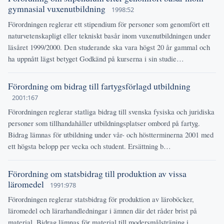
gymnasial vuxenutbildning
1998:52
Förordningen reglerar ett stipendium för personer som genomfört ett
naturvetenskapligt eller tekniskt basår inom vuxenutbildningen under
läsåret 1999/2000. Den studerande ska vara högst 20 år gammal och
ha uppnått lägst betyget Godkänd på kurserna i sin studie…
Förordning om bidrag till fartygsförlagd utbildning
2001:167
Förordningen reglerar statliga bidrag till svenska fysiska och juridiska
personer som tillhandahåller utbildningsplatser ombord på fartyg.
Bidrag lämnas för utbildning under vår- och höstterminerna 2001 med
ett högsta belopp per vecka och student. Ersättning b…
Förordning om statsbidrag till produktion av vissa
läromedel
1991:978
Förordningen reglerar statsbidrag för produktion av läroböcker,
läromedel och lärarhandledningar i ämnen där det råder brist på
material. Bidrag lämnas för material till modersmålsträning i