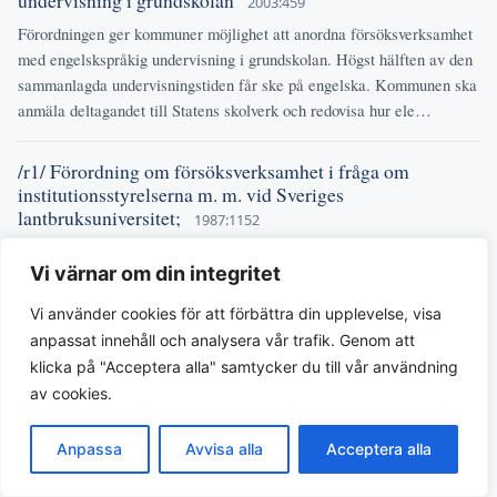
2003:459
Förordningen ger kommuner möjlighet att anordna försöksverksamhet
med engelskspråkig undervisning i grundskolan. Högst hälften av den
sammanlagda undervisningstiden får ske på engelska. Kommunen ska
anmäla deltagandet till Statens skolverk och redovisa hur ele…
/r1/ Förordning om försöksverksamhet i fråga om
institutionsstyrelserna m. m. vid Sveriges
lantbruksuniversitet;
1987:1152
Förordningen reglerar en försöksverksamhet gällande organisationen
Vi värnar om din integritet
av institutionsstyrelser vid Sveriges lantbruksuniversitet. Den medger
att styrelserna kan bestå av prefekter samt företrädare för anställda
Vi använder cookies för att förbättra din upplevelse, visa
och studerande. Förordningen anger även hur ledamöte…
anpassat innehåll och analysera vår trafik. Genom att
klicka på "Acceptera alla" samtycker du till vår användning
/r1/ Förordning om försöksverksamhet i fråga om
av cookies.
institutionsstyrelserna m. m. vid Sveriges
lantbruksuniversitet;
1989:632
Anpassa
Avvisa alla
Acceptera alla
Denna förordning reglerar en försöksverksamhet vid Sveriges
lantbruksuniversitet gällande sammansättningen av universitetets