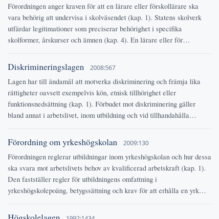
Förordningen anger kraven för att en lärare eller förskollärare ska
vara behörig att undervisa i skolväsendet (kap. 1). Statens skolverk
utfärdar legitimationer som preciserar behörighet i specifika
skolformer, årskurser och ämnen (kap. 4). En lärare eller för…
Diskrimineringslagen
2008:567
Lagen har till ändamål att motverka diskriminering och främja lika
rättigheter oavsett exempelvis kön, etnisk tillhörighet eller
funktionsnedsättning (kap. 1). Förbudet mot diskriminering gäller
bland annat i arbetslivet, inom utbildning och vid tillhandahålla…
Förordning om yrkeshögskolan
2009:130
Förordningen reglerar utbildningar inom yrkeshögskolan och hur dessa
ska svara mot arbetslivets behov av kvalificerad arbetskraft (kap. 1).
Den fastställer regler för utbildningens omfattning i
yrkeshögskolepoäng, betygssättning och krav för att erhålla en yrk…
Högskolelagen
1992:1434