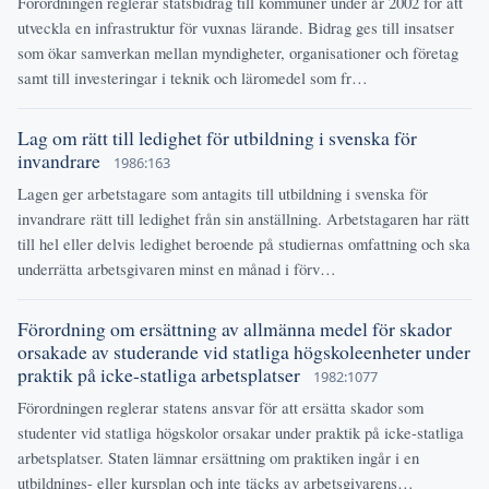
Förordningen reglerar statsbidrag till kommuner under år 2002 för att
utveckla en infrastruktur för vuxnas lärande. Bidrag ges till insatser
som ökar samverkan mellan myndigheter, organisationer och företag
samt till investeringar i teknik och läromedel som fr…
Lag om rätt till ledighet för utbildning i svenska för
invandrare
1986:163
Lagen ger arbetstagare som antagits till utbildning i svenska för
invandrare rätt till ledighet från sin anställning. Arbetstagaren har rätt
till hel eller delvis ledighet beroende på studiernas omfattning och ska
underrätta arbetsgivaren minst en månad i förv…
Förordning om ersättning av allmänna medel för skador
orsakade av studerande vid statliga högskoleenheter under
praktik på icke-statliga arbetsplatser
1982:1077
Förordningen reglerar statens ansvar för att ersätta skador som
studenter vid statliga högskolor orsakar under praktik på icke-statliga
arbetsplatser. Staten lämnar ersättning om praktiken ingår i en
utbildnings- eller kursplan och inte täcks av arbetsgivarens…