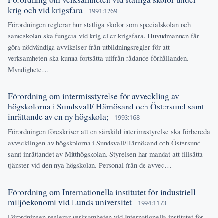
krig och vid krigsfara
1991:1269
Förordningen reglerar hur statliga skolor som specialskolan och
sameskolan ska fungera vid krig eller krigsfara. Huvudmannen får
göra nödvändiga avvikelser från utbildningsregler för att
verksamheten ska kunna fortsätta utifrån rådande förhållanden.
Myndighete…
Förordning om intermisstyrelse för avveckling av
högskolorna i Sundsvall/ Härnösand och Östersund samt
inrättande av en ny högskola;
1993:168
Förordningen föreskriver att en särskild interimsstyrelse ska förbereda
avvecklingen av högskolorna i Sundsvall/Härnösand och Östersund
samt inrättandet av Mitthögskolan. Styrelsen har mandat att tillsätta
tjänster vid den nya högskolan. Personal från de avvec…
Förordning om Internationella institutet för industriell
miljöekonomi vid Lunds universitet
1994:1173
Förordningen reglerar verksamheten vid Internationella institutet för