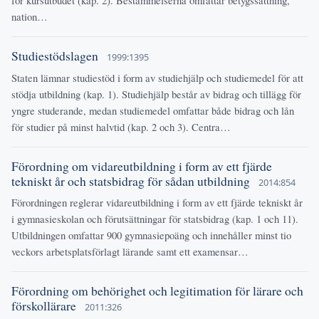
för kursutbudet (kap. 2). Bestämmelserna omfattar betygssättning,
nation…
Studiestödslagen
1999:1395
Staten lämnar studiestöd i form av studiehjälp och studiemedel för att
stödja utbildning (kap. 1). Studiehjälp består av bidrag och tillägg för
yngre studerande, medan studiemedel omfattar både bidrag och lån
för studier på minst halvtid (kap. 2 och 3). Centra…
Förordning om vidareutbildning i form av ett fjärde
tekniskt år och statsbidrag för sådan utbildning
2014:854
Förordningen reglerar vidareutbildning i form av ett fjärde tekniskt år
i gymnasieskolan och förutsättningar för statsbidrag (kap. 1 och 11).
Utbildningen omfattar 900 gymnasiepoäng och innehåller minst tio
veckors arbetsplatsförlagt lärande samt ett examensar…
Förordning om behörighet och legitimation för lärare och
förskollärare
2011:326