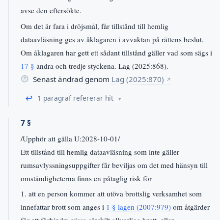
avse den eftersökte.
Om det är fara i dröjsmål, får tillstånd till hemlig
dataavläsning ges av åklagaren i avvaktan på rättens beslut.
Om åklagaren har gett ett sådant tillstånd gäller vad som sägs i
17 §
andra och tredje styckena. Lag (2025:868).
Senast ändrad genom
Lag (2025:870)
↗
↩
1 paragraf refererar hit
7 §
/Upphör att gälla U:2028-10-01/
Ett tillstånd till hemlig dataavläsning som inte gäller
rumsavlyssningsuppgifter får beviljas om det med hänsyn till
omständigheterna finns en påtaglig risk för
1. att en person kommer att utöva brottslig verksamhet som
innefattar brott som anges i
1 § lagen (2007:979)
om åtgärder