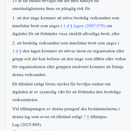
15 år får endast beviljas om det med hänsyn till
omständigheterna finns en påtaglig risk för
1. att den unge kommer att utöva brottslig verksamhet som
innefattar brott som anges i
1 d § lagen (2007:979)
om
åtgärder för att förhindra vissa särskilt allvarliga brott, eller
2. att brottslig verksamhet som innefattar brott som anges i
1 d §
den lagen kommer att utövas inom en organisation eller
grupp och det kan befaras att den unge som tillhör eller verkar
för organisationen eller gruppen medvetet kommer att främja
denna verksamhet.
Ett tillstånd enligt första stycket får beviljas endast om
åtgärden är av synnerlig vikt för att förhindra den brottsliga
verksamheten.
Vid tillämpningen av denna paragraf ska bestämmelserna i
denna lag som avser ett tillstånd enligt
7 §
tillämpas.
Lag (2025:869).