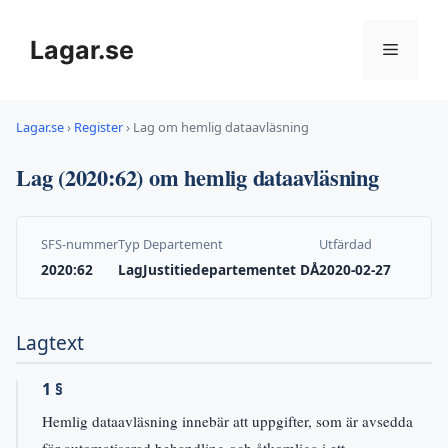
Hoppa
till
Lagar.se
Meny
innehåll
Lagar.se
›
Register
›
Lag om hemlig dataavläsning
Lag (2020:62) om hemlig dataavläsning
SFS-nummer
Typ
Departement
Utfärdad
2020:62
Lag
Justitiedepartementet DÅ
2020-02-27
Lagtext
1 §
Hemlig dataavläsning innebär att uppgifter, som är avsedda
för automatiserad behandling och åtkomliga i ett