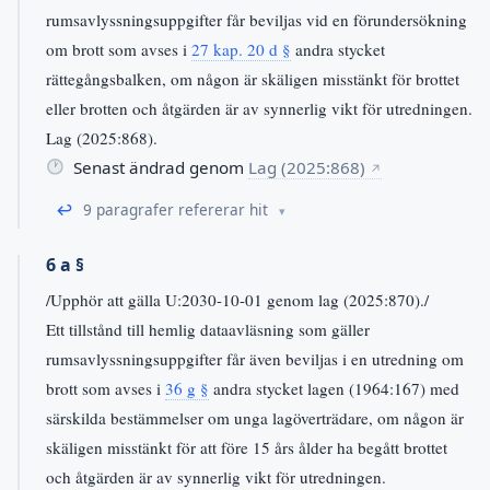
rumsavlyssningsuppgifter får beviljas vid en förundersökning
om brott som avses i
27 kap. 20 d §
andra stycket
rättegångsbalken, om någon är skäligen misstänkt för brottet
eller brotten och åtgärden är av synnerlig vikt för utredningen.
Lag (2025:868).
Senast ändrad genom
Lag (2025:868)
↗
↩
9 paragrafer refererar hit
6 a §
/Upphör att gälla U:2030-10-01 genom lag (2025:870)./
Ett tillstånd till hemlig dataavläsning som gäller
rumsavlyssningsuppgifter får även beviljas i en utredning om
brott som avses i
36 g §
andra stycket lagen (1964:167) med
särskilda bestämmelser om unga lagöverträdare, om någon är
skäligen misstänkt för att före 15 års ålder ha begått brottet
och åtgärden är av synnerlig vikt för utredningen.