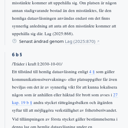
misstänkte kommer att uppehålla sig. Om platsen är någon
annan stadigvarande bostad än den misstänktes, får den
hemliga dataavläsningen användas endast om det finns
synnerlig anledning att anta att den misstänkte kommer att
uppehålla sig där. Lag (2025:868).
Senast ändrad genom
Lag (2025:870)
↗
6 b §
/Träder i kraft I:2030-10-01/
Ett tillstånd till hemlig dataavläsning enligt
4 §
som gäller
kommunikationsövervaknings- eller platsuppgifter får även
beviljas om det är av synnerlig vikt för att kunna lokalisera
någon som är anhållen eller häktad för brott som avses i
27
kap. 19 b §
andra stycket rättegångsbalken och åtgärden
syftar till att möjliggöra verkställighet av frihetsberövandet.
Vid tillämpningen av första stycket gäller bestämmelserna i
denna lag om hemlig dataavläsning under en