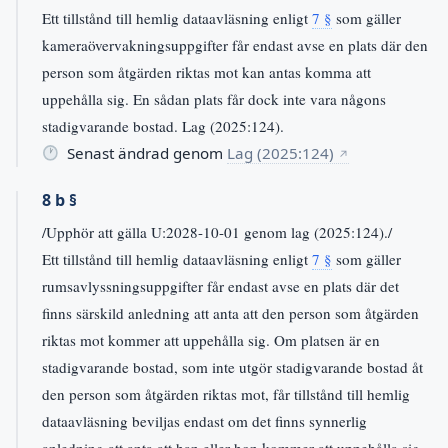
Ett tillstånd till hemlig dataavläsning enligt
7 §
som gäller
kameraövervakningsuppgifter får endast avse en plats där den
person som åtgärden riktas mot kan antas komma att
uppehålla sig. En sådan plats får dock inte vara någons
stadigvarande bostad. Lag (2025:124).
Senast ändrad genom
Lag (2025:124)
↗
8 b §
/Upphör att gälla U:2028-10-01 genom lag (2025:124)./
Ett tillstånd till hemlig dataavläsning enligt
7 §
som gäller
rumsavlyssningsuppgifter får endast avse en plats där det
finns särskild anledning att anta att den person som åtgärden
riktas mot kommer att uppehålla sig. Om platsen är en
stadigvarande bostad, som inte utgör stadigvarande bostad åt
den person som åtgärden riktas mot, får tillstånd till hemlig
dataavläsning beviljas endast om det finns synnerlig