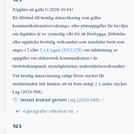
/Upphör att gälla U:2028-10-01/
Ett tillstånd till hemlig dataavläsning som gäller
kommunikationsövervaknings- eller platsuppgifter får beviljas
om åtgärden är av synnerlig vikt för att förebygga, förhindra
eller upptäcka brottslig verksamhet som innefattar brott som
anges i 2 eller
2 a § lagen (2012:278)
om inhämtning av
uppgifter om elektronisk kommunikation i de
brottsbekämpande myndigheternas underrättelseverksamhet.
Vid hemlig dataavläsning enligt första stycket får
meddelanden inte hindras att nå fram enligt
2 §
andra stycket.
Lag (2024:566).
Senast ändrad genom
Lag (2024:566)
↗
↩
4 paragrafer refererar hit
10 §