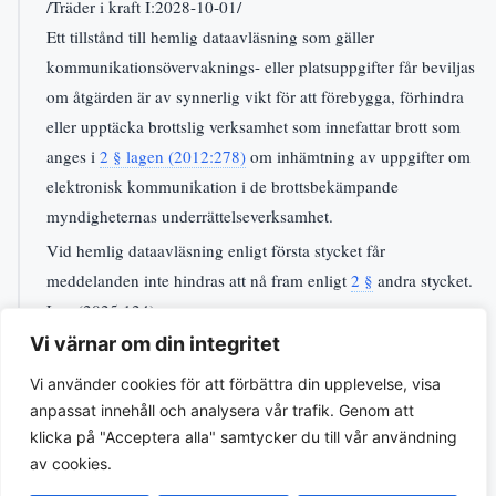
/Träder i kraft I:2028-10-01/
Ett tillstånd till hemlig dataavläsning som gäller
kommunikationsövervaknings- eller platsuppgifter får beviljas
om åtgärden är av synnerlig vikt för att förebygga, förhindra
eller upptäcka brottslig verksamhet som innefattar brott som
anges i
2 § lagen (2012:278)
om inhämtning av uppgifter om
elektronisk kommunikation i de brottsbekämpande
myndigheternas underrättelseverksamhet.
Vid hemlig dataavläsning enligt första stycket får
meddelanden inte hindras att nå fram enligt
2 §
andra stycket.
Lag (2025:124).
Senast ändrad genom
Lag (2025:124)
Vi värnar om din integritet
↗
Vi använder cookies för att förbättra din upplevelse, visa
10 a §
anpassat innehåll och analysera vår trafik. Genom att
/Upphör att gälla U:2030-10-01 genom lag (2025:870)./
klicka på "Acceptera alla" samtycker du till vår användning
Ett tillstånd till hemlig dataavläsning som gäller
av cookies.
kommunikationsövervaknings- eller platsuppgifter som rör ett