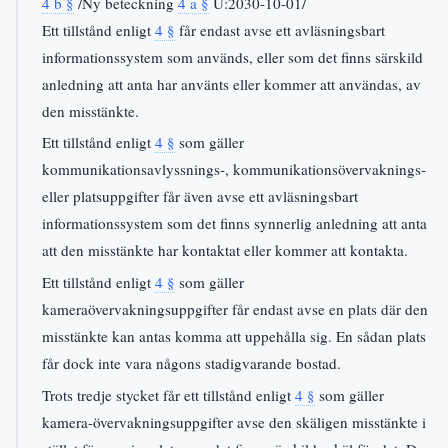
4 b §
/Ny beteckning
4 a §
U:2030-10-01/
Ett tillstånd enligt
4 §
får endast avse ett avläsningsbart
informationssystem som används, eller som det finns särskild
anledning att anta har använts eller kommer att användas, av
den misstänkte.
Ett tillstånd enligt
4 §
som gäller
kommunikationsavlyssnings-, kommunikationsövervaknings-
eller platsuppgifter får även avse ett avläsningsbart
informationssystem som det finns synnerlig anledning att anta
att den misstänkte har kontaktat eller kommer att kontakta.
Ett tillstånd enligt
4 §
som gäller
kameraövervakningsuppgifter får endast avse en plats där den
misstänkte kan antas komma att uppehålla sig. En sådan plats
får dock inte vara någons stadigvarande bostad.
Trots tredje stycket får ett tillstånd enligt
4 §
som gäller
kamera-övervakningsuppgifter avse den skäligen misstänkte i