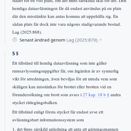
stället för en viss plats, om det finns särskilda skäl för det. Den
hemliga dataavläsningen får då endast användas på en plats
där den misstänkte kan antas komma att uppehålla sig. En
sådan plats får dock inte vara någons stadigvarande bostad.
Lag (2025:868).
Senast ändrad genom
Lag (2025:870)
↗
5 §
Ett tillstånd till hemlig dataavläsning som inte gäller
rumsavlyssningsuppgifter får, om åtgärden är av synnerlig
vikt för utredningen, även beviljas för att utreda vem som
skäligen kan misstänkas för brottet eller brotten vid en
förundersökning om brott som avses i
27 kap. 18 b §
andra
stycket rättegångsbalken.
Ett tillstånd enligt första stycket får endast avse ett
avläsningsbart informationssystem som
1. det finns särskild anledning att anta att gärningsmannen