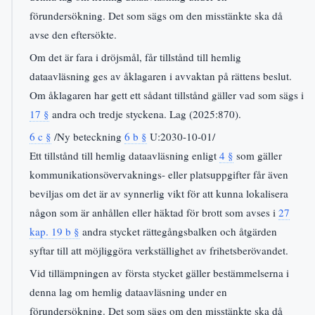
förundersökning. Det som sägs om den misstänkte ska då
avse den eftersökte.
Om det är fara i dröjsmål, får tillstånd till hemlig
dataavläsning ges av åklagaren i avvaktan på rättens beslut.
Om åklagaren har gett ett sådant tillstånd gäller vad som sägs i
17 §
andra och tredje styckena. Lag (2025:870).
6 c §
/Ny beteckning
6 b §
U:2030-10-01/
Ett tillstånd till hemlig dataavläsning enligt
4 §
som gäller
kommunikationsövervaknings- eller platsuppgifter får även
beviljas om det är av synnerlig vikt för att kunna lokalisera
någon som är anhållen eller häktad för brott som avses i
27
kap. 19 b §
andra stycket rättegångsbalken och åtgärden
syftar till att möjliggöra verkställighet av frihetsberövandet.
Vid tillämpningen av första stycket gäller bestämmelserna i
denna lag om hemlig dataavläsning under en
förundersökning. Det som sägs om den misstänkte ska då