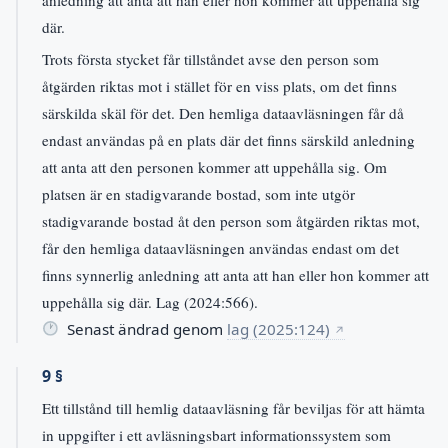
anledning att anta att han eller hon kommer att uppehålla sig
där.
Trots första stycket får tillståndet avse den person som
åtgärden riktas mot i stället för en viss plats, om det finns
särskilda skäl för det. Den hemliga dataavläsningen får då
endast användas på en plats där det finns särskild anledning
att anta att den personen kommer att uppehålla sig. Om
platsen är en stadigvarande bostad, som inte utgör
stadigvarande bostad åt den person som åtgärden riktas mot,
får den hemliga dataavläsningen användas endast om det
finns synnerlig anledning att anta att han eller hon kommer att
uppehålla sig där. Lag (2024:566).
Senast ändrad genom
lag (2025:124)
↗
9 §
Ett tillstånd till hemlig dataavläsning får beviljas för att hämta
in uppgifter i ett avläsningsbart informationssystem som