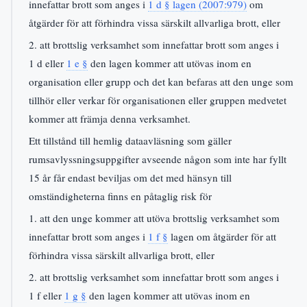
innefattar brott som anges i
1 d § lagen (2007:979)
om
åtgärder för att förhindra vissa särskilt allvarliga brott, eller
2. att brottslig verksamhet som innefattar brott som anges i
1 d eller
1 e §
den lagen kommer att utövas inom en
organisation eller grupp och det kan befaras att den unge som
tillhör eller verkar för organisationen eller gruppen medvetet
kommer att främja denna verksamhet.
Ett tillstånd till hemlig dataavläsning som gäller
rumsavlyssningsuppgifter avseende någon som inte har fyllt
15 år får endast beviljas om det med hänsyn till
omständigheterna finns en påtaglig risk för
1. att den unge kommer att utöva brottslig verksamhet som
innefattar brott som anges i
1 f §
lagen om åtgärder för att
förhindra vissa särskilt allvarliga brott, eller
2. att brottslig verksamhet som innefattar brott som anges i
1 f eller
1 g §
den lagen kommer att utövas inom en