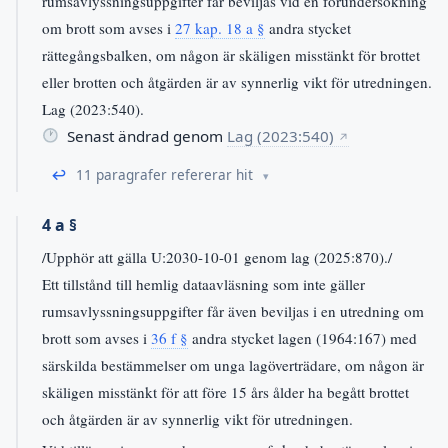
rumsavlyssningsuppgifter får beviljas vid en förundersökning
om brott som avses i
27 kap. 18 a §
andra stycket
rättegångsbalken, om någon är skäligen misstänkt för brottet
eller brotten och åtgärden är av synnerlig vikt för utredningen.
Lag (2023:540).
Senast ändrad genom
Lag (2023:540)
↗
↩
11 paragrafer refererar hit
4 a §
/Upphör att gälla U:2030-10-01 genom lag (2025:870)./
Ett tillstånd till hemlig dataavläsning som inte gäller
rumsavlyssningsuppgifter får även beviljas i en utredning om
brott som avses i
36 f §
andra stycket lagen (1964:167) med
särskilda bestämmelser om unga lagöverträdare, om någon är
skäligen misstänkt för att före 15 års ålder ha begått brottet
och åtgärden är av synnerlig vikt för utredningen.