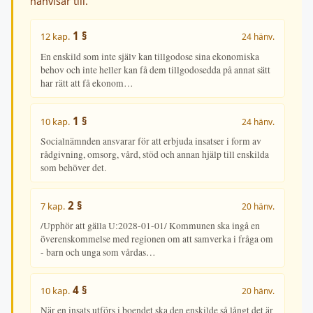
hänvisar till.
1 §
12 kap.
24 hänv.
En enskild som inte själv kan tillgodose sina ekonomiska
behov och inte heller kan få dem tillgodosedda på annat sätt
har rätt att få ekonom…
1 §
10 kap.
24 hänv.
Socialnämnden ansvarar för att erbjuda insatser i form av
rådgivning, omsorg, vård, stöd och annan hjälp till enskilda
som behöver det.
2 §
7 kap.
20 hänv.
/Upphör att gälla U:2028-01-01/ Kommunen ska ingå en
överenskommelse med regionen om att samverka i fråga om
- barn och unga som vårdas…
4 §
10 kap.
20 hänv.
När en insats utförs i boendet ska den enskilde så långt det är