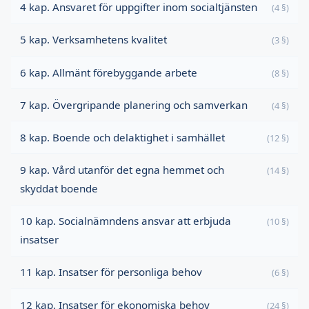
4 kap. Ansvaret för uppgifter inom socialtjänsten
(4 §)
5 kap. Verksamhetens kvalitet
(3 §)
6 kap. Allmänt förebyggande arbete
(8 §)
7 kap. Övergripande planering och samverkan
(4 §)
8 kap. Boende och delaktighet i samhället
(12 §)
9 kap. Vård utanför det egna hemmet och
(14 §)
skyddat boende
10 kap. Socialnämndens ansvar att erbjuda
(10 §)
insatser
11 kap. Insatser för personliga behov
(6 §)
12 kap. Insatser för ekonomiska behov
(24 §)