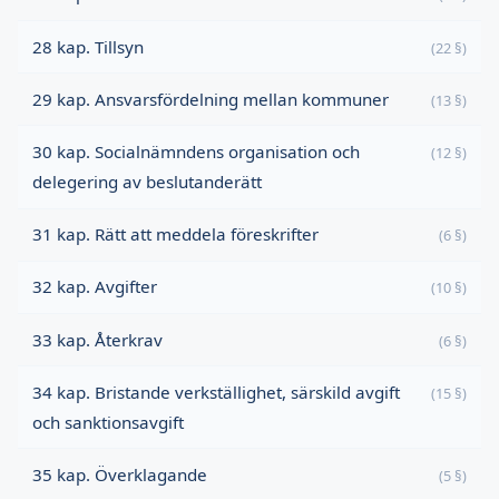
28 kap. Tillsyn
(22 §)
29 kap. Ansvarsfördelning mellan kommuner
(13 §)
30 kap. Socialnämndens organisation och
(12 §)
delegering av beslutanderätt
31 kap. Rätt att meddela föreskrifter
(6 §)
32 kap. Avgifter
(10 §)
33 kap. Återkrav
(6 §)
34 kap. Bristande verkställighet, särskild avgift
(15 §)
och sanktionsavgift
35 kap. Överklagande
(5 §)