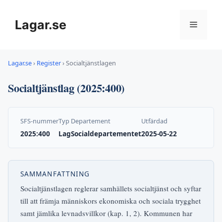
Hoppa
till
Lagar.se
Meny
innehåll
Lagar.se
›
Register
›
Socialtjänstlagen
Socialtjänstlag (2025:400)
SFS-nummer
Typ
Departement
Utfärdad
2025:400
Lag
Socialdepartementet
2025-05-22
SAMMANFATTNING
Socialtjänstlagen reglerar samhällets socialtjänst och syftar
till att främja människors ekonomiska och sociala trygghet
samt jämlika levnadsvillkor (kap. 1, 2). Kommunen har