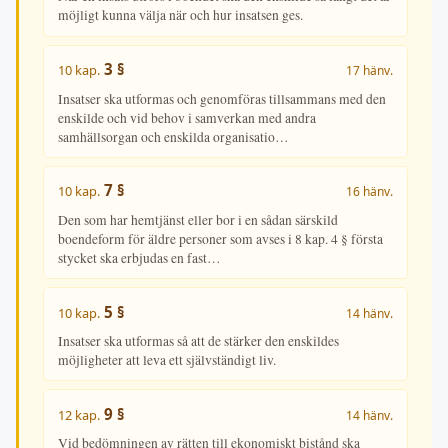
möjligt kunna välja när och hur insatsen ges.
3 §
10 kap.
17 hänv.
Insatser ska utformas och genomföras tillsammans med den
enskilde och vid behov i samverkan med andra
samhällsorgan och enskilda organisatio…
7 §
10 kap.
16 hänv.
Den som har hemtjänst eller bor i en sådan särskild
boendeform för äldre personer som avses i 8 kap. 4 § första
stycket ska erbjudas en fast…
5 §
10 kap.
14 hänv.
Insatser ska utformas så att de stärker den enskildes
möjligheter att leva ett självständigt liv.
9 §
12 kap.
14 hänv.
Vid bedömningen av rätten till ekonomiskt bistånd ska