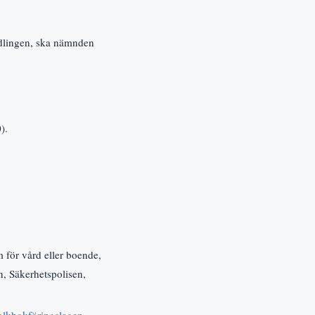
dlingen, ska nämnden
).
 för vård eller boende,
n, Säkerhetspolisen,
olkbokföringslagen