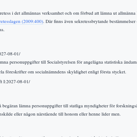
tess i det allmännas verksamhet och om förbud att lämna ut allmänna h
retesslagen (2009:400)
. Där finns även sekretessbrytande bestämmelse
ss.
2027-08-01/
na personuppgifter till Socialstyrelsen för angelägna statistiska ändam
a föreskrifter om socialnämndens skyldighet enligt första stycket.
ft I:2027-08-01/
begäran lämna personuppgifter till statliga myndigheter för forskning
enskilde eller någon närstående till honom eller henne lider men.