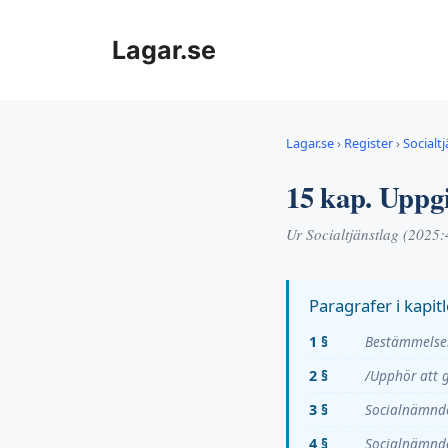
Hoppa
till
Lagar.se
innehåll
Lagar.se
›
Register
›
Socialt
15 kap. Uppgi
Ur Socialtjänstlag (2025
Paragrafer i kapitl
1 §
Bestämmelser
2 §
/Upphör att 
3 §
Socialnämnde
4 §
Socialnämnde