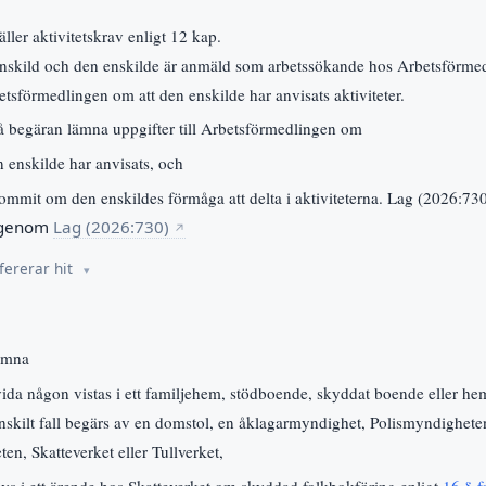
ler aktivitetskrav enligt 12 kap.
nskild och den enskilde är anmäld som arbetssökande hos Arbetsförme
etsförmedlingen om att den enskilde har anvisats aktiviteter.
 begäran lämna uppgifter till Arbetsförmedlingen om
en enskilde har anvisats, och
mmit om den enskildes förmåga att delta i aktiviteterna. Lag (2026:730
 genom
Lag (2026:730)
↗
fererar hit
ämna
ida någon vistas i ett familjehem, stödboende, skyddat boende eller hem
enskilt fall begärs av en domstol, en åklagarmyndighet, Polismyndighete
, Skatteverket eller Tullverket,
vs i ett ärende hos Skatteverket om skyddad folkbokföring enligt
16 § f