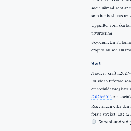
socialnämnd som ansv
som har beslutats av
Uppgifter som ska läm
utvärdering.
Skyldigheten att lämn
erbjuds av socialnäm
9 a §
/Träder i kraft I:2027
En sådan utförare so
ett socialdataregister
(2026:601)
om sociald
Regeringen eller den 
första stycket. Lag (
Senast ändrad