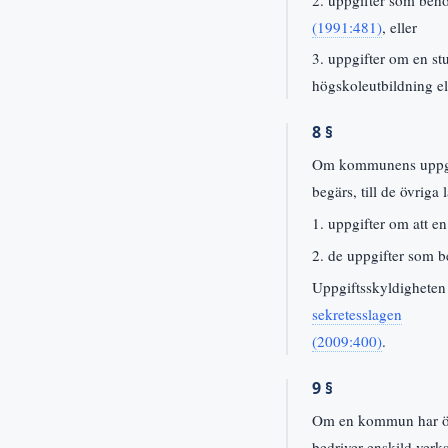
(1991:481)
, eller
3. uppgifter om en st
högskoleutbildning e
8 §
Om kommunens uppgifte
begärs, till de övriga
1. uppgifter om att en
2. de uppgifter som b
Uppgiftsskyldigheten 
sekretesslagen
(2009:400)
.
9 §
Om en kommun har öve
bedriver enskild verks