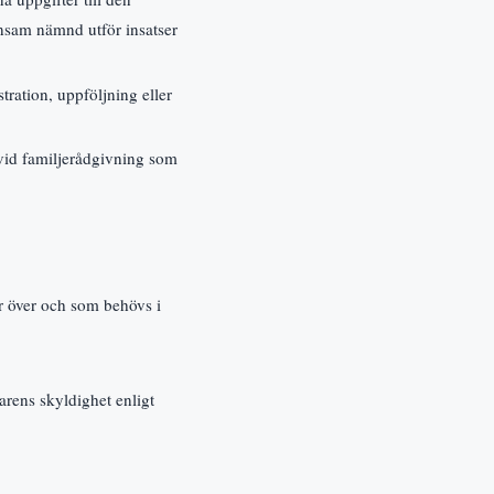
sam nämnd utför insatser
ration, uppföljning eller
 vid familjerådgivning som
ar över och som behövs i
rens skyldighet enligt