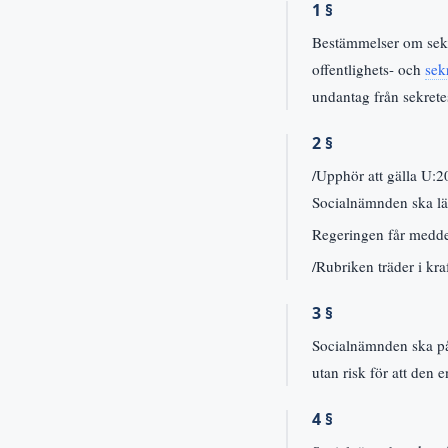
1 §
Bestämmelser om sekre
offentlighets- och
sek
undantag från sekrete
2 §
/Upphör att gälla U:
Socialnämnden ska läm
Regeringen får meddel
/Rubriken träder i kra
3 §
Socialnämnden ska på 
utan risk för att den 
4 §