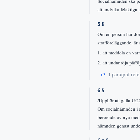
Socialnämnden ska på 
att undvika felaktiga 
5 §
Om en person har döm
strafföreläggande, är 
1. att meddela en var
2. att undanröja påföl
↩
1 paragraf refe
6 §
/Upphör att gälla U:
Om socialnämnden i s
beroende av nya medel
nämnden genast under