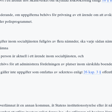
uderande, om uppgifterna behövs för prövning av ett ärende om att avski
ller polisprogrammet.
r inom socialtjänsten fullgörs av flera nämnder, ska varje sådan nämn
 lämna
 person är aktuell i ett ärende inom socialtjänsten, och
ehövs för att administrera fördelningen av platser inom särskilda boe
gäller inte uppgifter som omfattas av sekretess enligt
26 kap. 3 §
offent
rlämnat åt en annan kommun, åt Statens institutionsstyrelse eller åt 
amhet att utföra insatser enligt denna lag, ska utföraren på begäran lämn