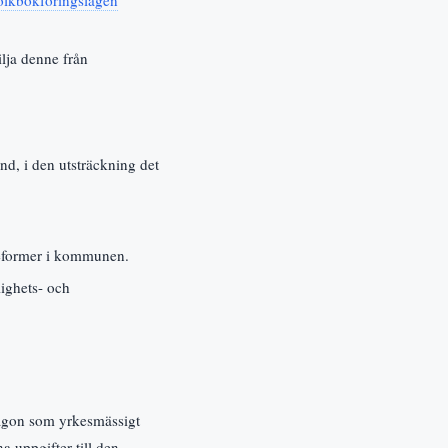
lja denne från
d, i den utsträckning det
ndeformer i kommunen.
lighets- och
någon som yrkesmässigt
a uppgifter till den