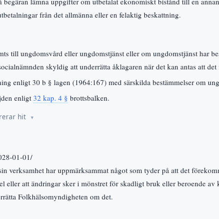
begäran lämna uppgifter om utbetalat ekonomiskt bistånd till en annan
utbetalningar från det allmänna eller en felaktig beskattning.
ts till ungdomsvård eller ungdomstjänst eller om ungdomstjänst har be
socialnämnden skyldig att underrätta åklagaren när det kan antas att det 
ning enligt 30 b § lagen (1964:167) med särskilda bestämmelser om unga
jden enligt
32 kap. 4 §
brottsbalken.
rerar hit
2028-01-01/
in verksamhet har uppmärksammat något som tyder på att det förekomme
 eller att ändringar sker i mönstret för skadligt bruk eller beroende av
rätta Folkhälsomyndigheten om det.