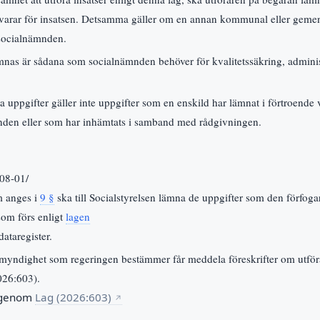
arar för insatsen. Detsamma gäller om en annan kommunal eller gemen
 socialnämnden.
nas är sådana som socialnämnden behöver för kvalitetssäkring, administ
a uppgifter gäller inte uppgifter som en enskild har lämnat i förtroende
nden eller som har inhämtats i samband med rådgivningen.
-08-01/
m anges i
9 §
ska till Socialstyrelsen lämna de uppgifter som den förfog
 som förs enligt
lagen
ataregister.
myndighet som regeringen bestämmer får meddela föreskrifter om utföra
2026:603).
 genom
Lag (2026:603)
↗