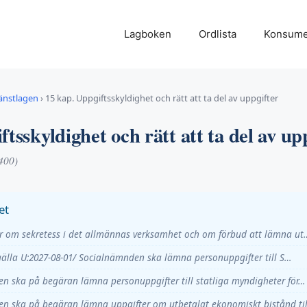
Lagboken
Ordlista
Konsume
jänstlagen
›
15 kap. Uppgiftsskyldighet och rätt att ta del av uppgifter
ftsskyldighet och rätt att ta del av up
:400)
et
 om sekretess i det allmännas verksamhet och om förbud att lämna ut
gälla U:2027-08-01/ Socialnämnden ska lämna personuppgifter till S…
n ska på begäran lämna personuppgifter till statliga myndigheter för…
n ska på begäran lämna uppgifter om utbetalat ekonomiskt bistånd ti