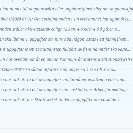
 har dömts till ungdomsvård eller ungdomstjänst eller om ungdomstj
gälla U:2028-01-01/ Om socialnämnden i sin verksamhet har uppmärks…
den ställer aktivitetskrav enligt 12 kap. 4 a eller 4 d § på en e…
n ska lämna 1. uppgifter om huruvida någon vistas i ett familjehem…
 uppgifter inom socialtjänsten fullgörs av flera nämnder, ska varje…
 har överlämnat åt en annan kommun, åt Statens institutionsstyrels
ft I:2027-08-01/ En sådan utförare som anges i 9 § ska till Socia…
 har rätt att ta del av uppgifter om förmåner, ersättning eller ann…
n har rätt att ta del av uppgifter om enskilda hos Arbetsförmedlinge…
 har rätt att hos Skatteverket ta del av uppgifter om enskilda 1.…