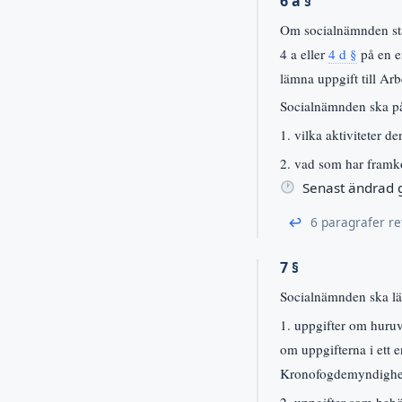
6 a §
Om socialnämnden stäl
4 a eller
4 d §
på en e
lämna uppgift till Arb
Socialnämnden ska på
1. vilka aktiviteter d
2. vad som har framko
Senast ändrad
↩
6 paragrafer re
7 §
Socialnämnden ska l
1. uppgifter om huruv
om uppgifterna i ett 
Kronofogdemyndigheten
2. uppgifter som behö