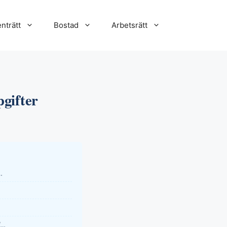
nträtt
Bostad
Arbetsrätt
pgifter
…
l…