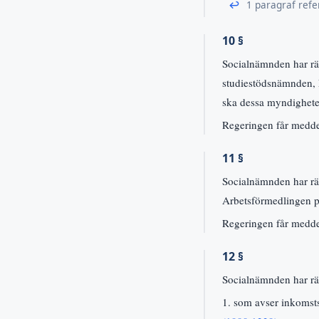
↩
1 paragraf refe
10 §
Socialnämnden har rätt
studiestödsnämnden, 
ska dessa myndigheter
Regeringen får meddela
11 §
Socialnämnden har rät
Arbetsförmedlingen på
Regeringen får meddela
12 §
Socialnämnden har rät
1. som avser inkomsts