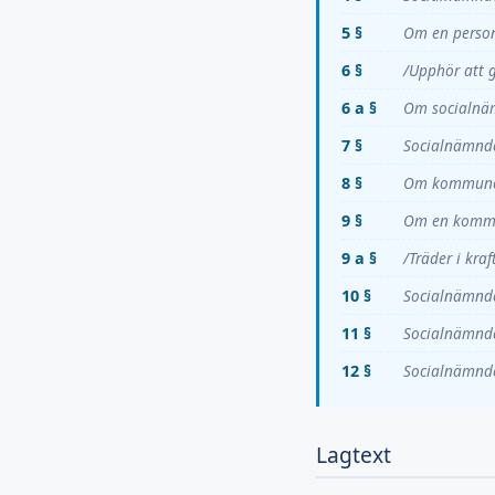
5 §
Om en person
6 §
/Upphör att 
6 a §
Om socialnämn
7 §
Socialnämnde
8 §
Om kommunens
9 §
Om en kommun
9 a §
/Träder i kra
10 §
Socialnämnden
11 §
Socialnämnde
12 §
Socialnämnden
Lagtext