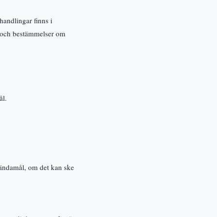
andlingar finns i
r och bestämmelser om
ål.
sändamål, om det kan ske