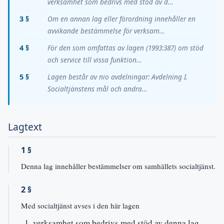
verksamhet som bedrivs med stöd av d…
3 §
Om en annan lag eller förordning innehåller en
avvikande bestämmelse för verksam…
4 §
För den som omfattas av lagen (1993:387) om stöd
och service till vissa funktion…
5 §
Lagen består av nio avdelningar: Avdelning I.
Socialtjänstens mål och andra…
Lagtext
1 §
Denna lag innehåller bestämmelser om samhällets socialtjänst.
2 §
Med socialtjänst avses i den här lagen
verksamhet som bedrivs med stöd av denna lag,