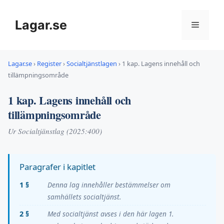
Hoppa
till
Lagar.se
Meny
innehåll
Lagar.se
›
Register
›
Socialtjänstlagen
›
1 kap. Lagens innehåll och
tillämpningsområde
1 kap. Lagens innehåll och
tillämpningsområde
Ur Socialtjänstlag (2025:400)
Paragrafer i kapitlet
1 §
Denna lag innehåller bestämmelser om
samhällets socialtjänst.
2 §
Med socialtjänst avses i den här lagen 1.