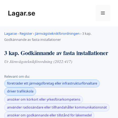
Hoppa
till
Lagar.se
Meny
innehåll
Lagar.se
›
Register
›
Järnvägsteknikförordningen
›
3 kap.
Godkännande av fasta installationer
3 kap. Godkännande av fasta installationer
Ur Järnvägsteknikförordning (2022:417)
Relevant om du:
företräder ett järnvägsföretag eller infrastrukturförvaltare
driver trafikskola
ansöker om körkort eller yrkesförarkompetens
använder radiosändare eller tillhandahåller kommunikationsnät
ansöker om godkännande eller tillstånd för läkemedel