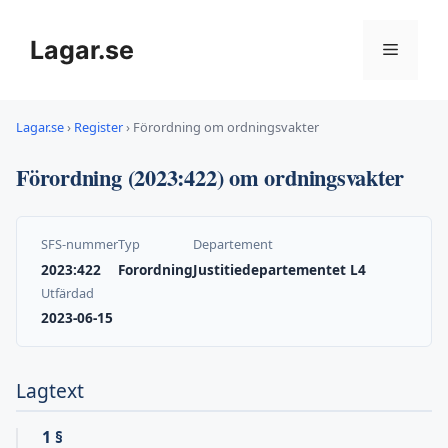
Hoppa
till
Lagar.se
Meny
innehåll
Lagar.se
›
Register
›
Förordning om ordningsvakter
Förordning (2023:422) om ordningsvakter
SFS-nummer
Typ
Departement
2023:422
Forordning
Justitiedepartementet L4
Utfärdad
2023-06-15
Lagtext
1 §