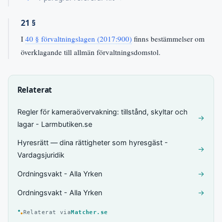
21 §
I
40 § förvaltningslagen (2017:900)
finns bestämmelser om
överklagande till allmän förvaltningsdomstol.
Relaterat
Regler för kameraövervakning: tillstånd, skyltar och
→
lagar - Larmbutiken.se
Hyresrätt — dina rättigheter som hyresgäst -
→
Vardagsjuridik
Ordningsvakt - Alla Yrken
→
Ordningsvakt - Alla Yrken
→
Relaterat via
Matcher.se