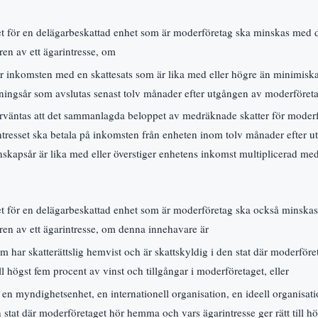
tet för en delägarbeskattad enhet som är moderföretag ska minskas med
ren av ett ägarintresse, om
ör inkomsten med en skattesats som är lika med eller högre än minimisk
attningsår som avslutas senast tolv månader efter utgången av moderföreta
örväntas att det sammanlagda beloppet av medräknade skatter för moder
tresset ska betala på inkomsten från enheten inom tolv månader efter 
skapsår är lika med eller överstiger enhetens inkomst multiplicerad me
tet för en delägarbeskattad enhet som är moderföretag ska också minsk
aren av ett ägarintresse, om denna innehavare är
om har skatterättslig hemvist och är skattskyldig i den stat där moderfö
ill högst fem procent av vinst och tillgångar i moderföretaget, eller
n, en myndighetsenhet, en internationell organisation, en ideell organisat
 stat där moderföretaget hör hemma och vars ägarintresse ger rätt till hö