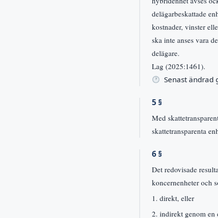
hybridenhet avses ock
delägarbeskattade enh
kostnader, vinster ell
ska inte anses vara d
delägare.
Lag (2025:1461).
Senast ändrad
5 §
Med skattetransparent
skattetransparenta enh
6 §
Det redovisade result
koncernenheter och s
1. direkt, eller
2. indirekt genom en 