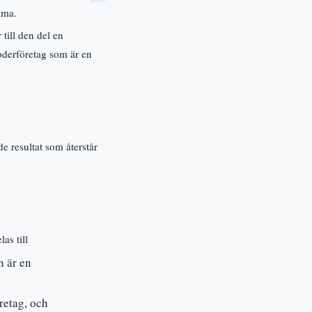
mma.
 till den del en
moderföretag som är en
e resultat som återstår
as till
n är en
retag, och