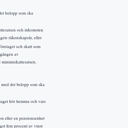
 det belopp som ska
attesatsen och inkomsten
gets räkenskapsår, eller
företaget och skatt som
utgången av
d minimiskattesatsen.
as med det belopp som ska
retaget hör hemma och vars
ion eller en pensionsenhet
gst fem procent av vinst