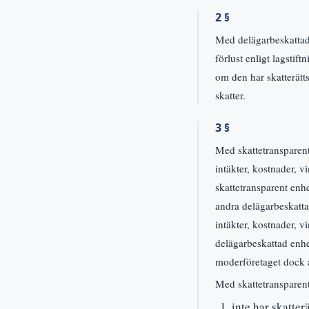
2 §
Med delägarbeskattad e
förlust enligt lagstif
om den har skatterätt
skatter.
3 §
Med skattetransparent
intäkter, kostnader, v
skattetransparent enh
andra delägarbeskatta
intäkter, kostnader, v
delägarbeskattad enhe
moderföretaget dock 
Med skattetransparen
inte har skatter