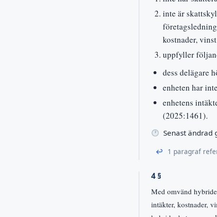
inte är skattsky
företagsledning
kostnader, vinst
uppfyller följan
dess delägare hö
enheten har inte
enhetens intäkter
(2025:1461).
Senast ändrad
↩
1 paragraf refe
4 §
Med omvänd hybridenhe
intäkter, kostnader, v