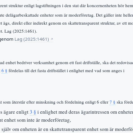
arent struktur enligt lagstiftningen i den stat där koncernenheten hör he
inte delägarbeskattade enheter som är moderföretag. Det gäller inte heller
 ägs, direkt eller indirekt genom en skattetransparent struktur, av ett 
et. Lag (2025:1461).
 genom
Lag (2025:1461)
↗
d enhet bedriver verksamhet genom ett fast driftställe, ska det redovisad
t
6 §
fördelas till det fasta driftstället i enlighet med vad som anges i
t som återstår efter minskning och fördelning enligt 6 eller
7 §
ska fördel
s ägare enligt
3 §
i enlighet med deras ägarintressen om enhete
nt enhet som inte är moderföretag,
själv om enheten är en skattetransparent enhet som är moderfö