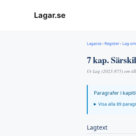
Hoppa
till
Lagar.se
innehåll
Lagar.se
›
Register
›
Lag om 
7 kap. Särski
Ur Lag (2023:875) om til
Paragrafer i kapitl
Visa alla 89 parag
Lagtext