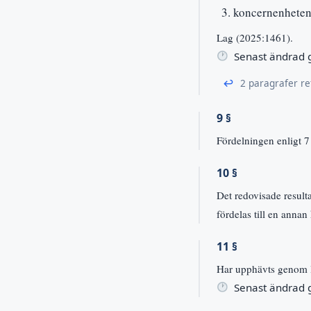
koncernenheten
Lag (2025:1461).
Senast ändrad
↩
2 paragrafer re
9 §
Fördelningen enligt 
10 §
Det redovisade result
fördelas till en anna
11 §
Har upphävts genom 
Senast ändrad