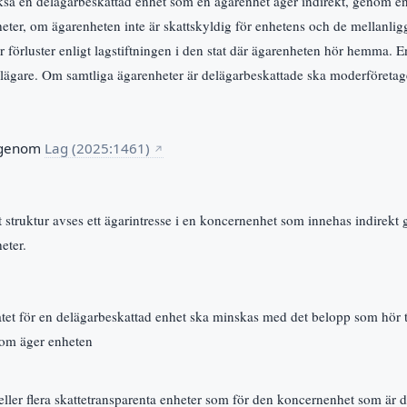
så en delägarbeskattad enhet som en ägarenhet äger indirekt, genom en 
eter, om ägarenheten inte är skattskyldig för enhetens och de mellanlig
er förluster enligt lagstiftningen i den stat där ägarenheten hör hemma. 
elägare. Om samtliga ägarenheter är delägarbeskattade ska moderföretag
 genom
Lag (2025:1461)
↗
 struktur avses ett ägarintresse i en koncernenhet som innehas indirekt
eter.
atet för en delägarbeskattad enhet ska minskas med det belopp som hör ti
om äger enheten
eller flera skattetransparenta enheter som för den koncernenhet som är d