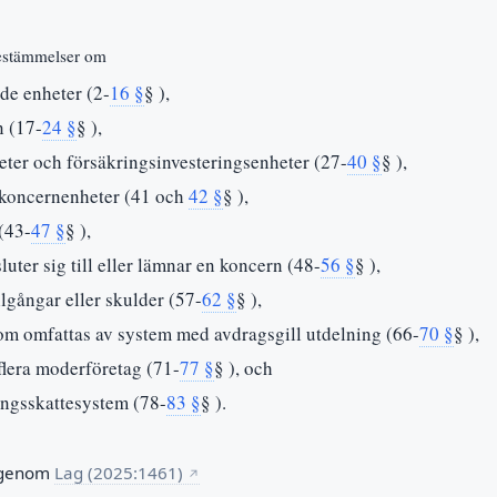
 bestämmelser om
de enheter (2-
16 §
§ ),
n (17-
24 §
§ ),
eter och försäkringsinvesteringsenheter (27-
40 §
§ ),
 koncernenheter (41 och
42 §
§ ),
(43-
47 §
§ ),
uter sig till eller lämnar en koncern (48-
56 §
§ ),
llgångar eller skulder (57-
62 §
§ ),
m omfattas av system med avdragsgill utdelning (66-
70 §
§ ),
lera moderföretag (71-
77 §
§ ), och
ingsskattesystem (78-
83 §
§ ).
 genom
Lag (2025:1461)
↗