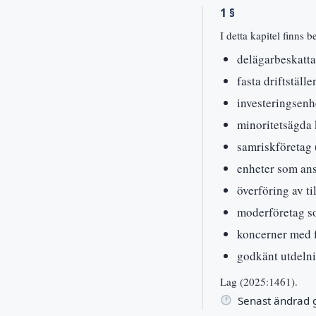
1 §
I detta kapitel finns
delägarbeskatta
fasta driftställe
investeringsenh
minoritetsägda
samriskföretag 
enheter som ansl
överföring av ti
moderföretag so
koncerner med f
godkänt utdeln
Lag (2025:1461).
Senast ändrad