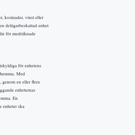
, kostnader, vinst eller
m en delägarbeskattad enhet
 där för medräknade
ttskyldiga för enhetens
hör hemma. Med
, genom en eller flera
liggande enheternas
 hemma. En
e enheter ska