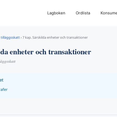
Lagboken
Ordlista
Konsume
tilläggsskatt
›
7 kap. Särskilda enheter och transaktioner
lda enheter och transaktioner
läggsskatt
et
rafer