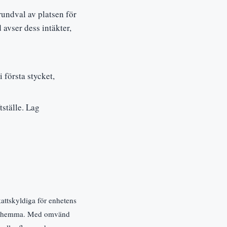
grundval av platsen för
avser dess intäkter,
 första stycket,
tställe. Lag
attskyldiga för enhetens
n hör hemma. Med omvänd