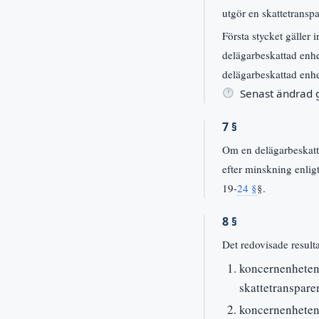
utgör en skattetransp
Första stycket gäller 
delägarbeskattad enhet
delägarbeskattad enh
Senast ändrad
7 §
Om en delägarbeskatta
efter minskning enlig
19-
24 §
§.
8 §
Det redovisade resulta
koncernenheten
skattetranspare
koncernenheten 