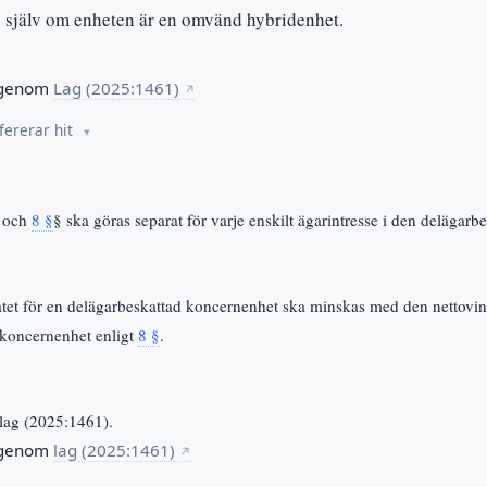
 själv om enheten är en omvänd hybridenhet.
 genom
Lag (2025:1461)
↗
fererar hit
7 och
8 §
§ ska göras separat för varje enskilt ägarintresse i den delägarb
atet för en delägarbeskattad koncernenhet ska minskas med den nettovins
n koncernenhet enligt
8 §
.
lag (2025:1461).
 genom
lag (2025:1461)
↗