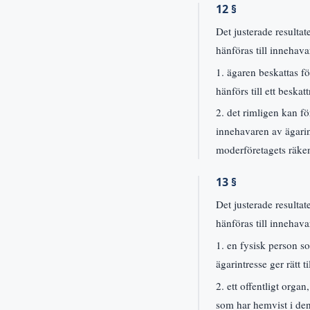
12 §
Det justerade resulta
hänföras till innehava
1. ägaren beskattas f
hänförs till ett besk
2. det rimligen kan f
innehavaren av ägarin
moderföretagets räken
13 §
Det justerade resulta
hänföras till innehav
1. en fysisk person s
ägarintresse ger rätt t
2. ett offentligt orga
som har hemvist i den