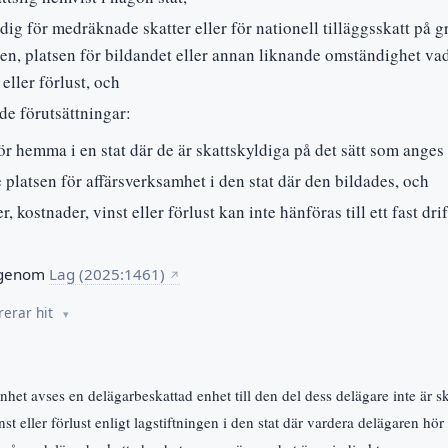
ldig för medräknade skatter eller för nationell tilläggsskatt på 
en, platsen för bildandet eller annan liknande omständighet vad 
 eller förlust, och
de förutsättningar:
r hemma i en stat där de är skattskyldiga på det sätt som anges i
 platsen för affärsverksamhet i den stat där den bildades, och
, kostnader, vinst eller förlust kan inte hänföras till ett fast drif
 genom
Lag (2025:1461)
↗
rerar hit
t avses en delägarbeskattad enhet till den del dess delägare inte är sk
inst eller förlust enligt lagstiftningen i den stat där vardera delägare