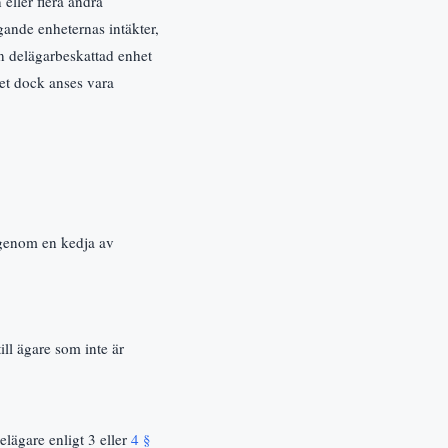
eller flera andra
gande enheternas intäkter,
En delägarbeskattad enhet
et dock anses vara
 genom en kedja av
ll ägare som inte är
elägare enligt 3 eller
4 §