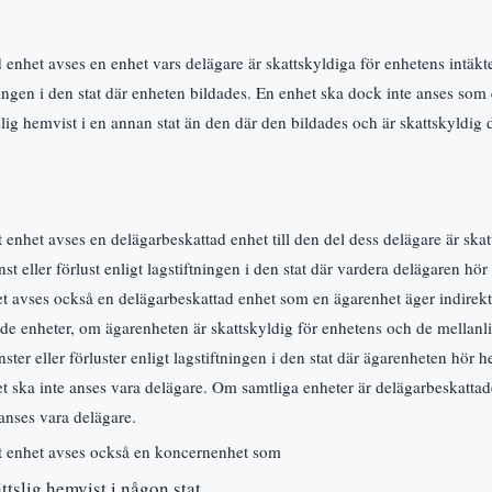
nhet avses en enhet vars delägare är skattskyldiga för enhetens intäkter
tningen i den stat där enheten bildades. En enhet ska dock inte anses so
slig hemvist i en annan stat än den där den bildades och är skattskyldig
 enhet avses en delägarbeskattad enhet till den del dess delägare är ska
inst eller förlust enligt lagstiftningen i den stat där vardera delägaren 
et avses också en delägarbeskattad enhet som en ägarenhet äger indirekt
de enheter, om ägarenheten är skattskyldig för enhetens och de mellan
inster eller förluster enligt lagstiftningen i den stat där ägarenheten hör
t ska inte anses vara delägare. Om samtliga enheter är delägarbeskattad
anses vara delägare.
t enhet avses också en koncernenhet som
ättslig hemvist i någon stat,