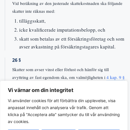
Vid beräkning av den justerade skattekostnaden ska följande
skatter inte räknas med:
tilläggsskatt,
icke kvalificerade imputationsbelopp, och
skatt som betalas av ett försäkringsföretag och som
avser avkastning på försäkringstagares kapital.
26 §
Skatter som avser vinst eller förlust och hänför sig till
avyttring av fast egendom ska, om valmöjligheten i
4 kap. 9 §
utnyttjas, inte räknas med i den justerade skattekostnaden för
Vi värnar om din integritet
det år som valet görs.
Vi använder cookies för att förbättra din upplevelse, visa
↩
1 paragraf refererar hit
anpassat innehåll och analysera vår trafik. Genom att
klicka på "Acceptera alla" samtycker du till vår användning
27 §
av cookies.
Kostnaden för medräknade skatter i en koncernenhets