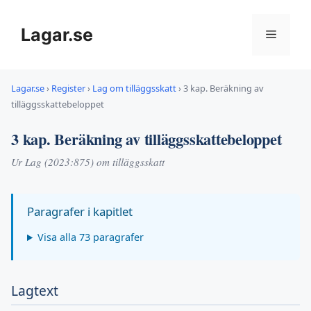
Hoppa
till
Lagar.se
Meny
innehåll
Lagar.se
›
Register
›
Lag om tilläggsskatt
›
3 kap. Beräkning av
tilläggsskattebeloppet
3 kap. Beräkning av tilläggsskattebeloppet
Ur Lag (2023:875) om tilläggsskatt
Paragrafer i kapitlet
Visa alla 73 paragrafer
Lagtext