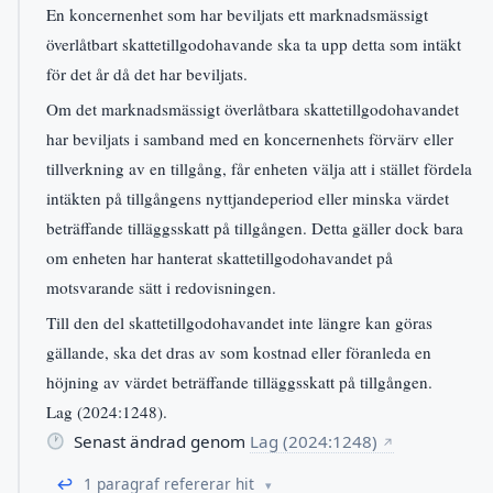
En koncernenhet som har beviljats ett marknadsmässigt
överlåtbart skattetillgodohavande ska ta upp detta som intäkt
för det år då det har beviljats.
Om det marknadsmässigt överlåtbara skattetillgodohavandet
har beviljats i samband med en koncernenhets förvärv eller
tillverkning av en tillgång, får enheten välja att i stället fördela
intäkten på tillgångens nyttjandeperiod eller minska värdet
beträffande tilläggsskatt på tillgången. Detta gäller dock bara
om enheten har hanterat skattetillgodohavandet på
motsvarande sätt i redovisningen.
Till den del skattetillgodohavandet inte längre kan göras
gällande, ska det dras av som kostnad eller föranleda en
höjning av värdet beträffande tilläggsskatt på tillgången.
Lag (2024:1248).
Senast ändrad genom
Lag (2024:1248)
↗
↩
1 paragraf refererar hit