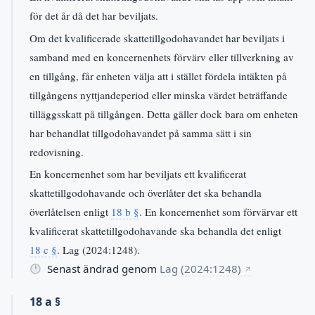
för det år då det har beviljats.
Om det kvalificerade skattetillgodohavandet har beviljats i
samband med en koncernenhets förvärv eller tillverkning av
en tillgång, får enheten välja att i stället fördela intäkten på
tillgångens nyttjandeperiod eller minska värdet beträffande
tilläggsskatt på tillgången. Detta gäller dock bara om enheten
har behandlat tillgodohavandet på samma sätt i sin
redovisning.
En koncernenhet som har beviljats ett kvalificerat
skattetillgodohavande och överlåter det ska behandla
överlåtelsen enligt
18 b §
. En koncernenhet som förvärvar ett
kvalificerat skattetillgodohavande ska behandla det enligt
18 c §
. Lag (2024:1248).
Senast ändrad genom
Lag (2024:1248)
↗
18 a §