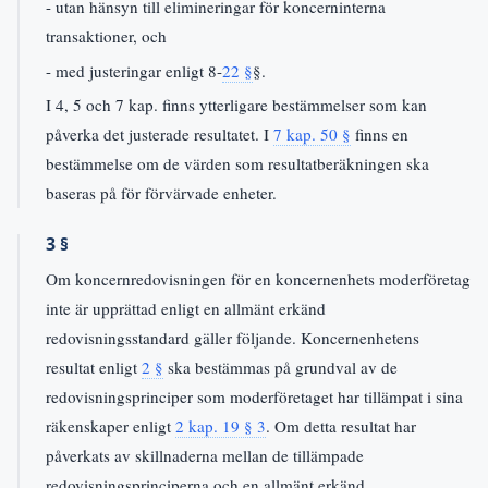
- utan hänsyn till elimineringar för koncerninterna
transaktioner, och
- med justeringar enligt 8-
22 §
§.
I 4, 5 och 7 kap. finns ytterligare bestämmelser som kan
påverka det justerade resultatet. I
7 kap. 50 §
finns en
bestämmelse om de värden som resultatberäkningen ska
baseras på för förvärvade enheter.
3 §
Om koncernredovisningen för en koncernenhets moderföretag
inte är upprättad enligt en allmänt erkänd
redovisningsstandard gäller följande. Koncernenhetens
resultat enligt
2 §
ska bestämmas på grundval av de
redovisningsprinciper som moderföretaget har tillämpat i sina
räkenskaper enligt
2 kap. 19 § 3
. Om detta resultat har
påverkats av skillnaderna mellan de tillämpade
redovisningsprinciperna och en allmänt erkänd