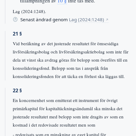
tillämpningen av
10 §
inte tas med.
Lag (2024:1248).
Senast ändrad genom
Lag (2024:1248)
↗
21 §
Vid beräkning av det justerade resultatet för ömsesidiga
livförsäkringsbolag och livförsäkringsaktiebolag som inte får
dela ut vinst ska avdrag göras för belopp som överförs till en
konsolideringsfond. Belopp som tas i anspråk från
konsolideringsfonden för att täcka en förlust ska läggas till.
22 §
En koncernenhet som emitterat ett instrument för övrigt
primärkapital för kapitaltäckningsändamål ska minska det
justerade resultatet med belopp som inte dragits av som en
kostnad i det redovisade resultatet men som
- redovisats som en minskning av eget kapital för