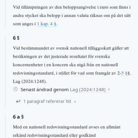
Vid tillämpningen av den beloppsangivelse i euro som finns i
andra stycket ska belopp i annan valuta räknas om på det sätt
som anges i
1 kap. 4 §
.
6 §
Vid bestämmandet av svensk nationell tilläggsskatt gäller att
beräkningen av det justerade resultatet för svenska
koncernenheter i en koncern ska utgå från en nationell
redovisningsstandard, i stället för vad som framgår av 2-
5 §
§.
Lag (2024:1248).
Senast ändrad genom
Lag (2024:1248)
↗
↩
1 paragraf refererar hit
6 a §
Med en nationell redovisningsstandard avses en allmänt
erkänd redovisningsstandard eller godkänd