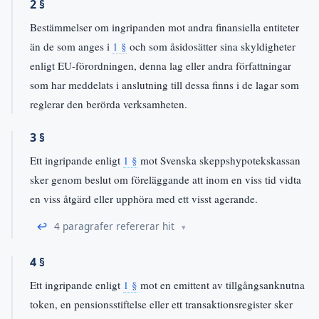
2 §
Bestämmelser om ingripanden mot andra finansiella entiteter
än de som anges i
1 §
och som åsidosätter sina skyldigheter
enligt EU-förordningen, denna lag eller andra författningar
som har meddelats i anslutning till dessa finns i de lagar som
reglerar den berörda verksamheten.
3 §
Ett ingripande enligt
1 §
mot Svenska skeppshypotekskassan
sker genom beslut om föreläggande att inom en viss tid vidta
en viss åtgärd eller upphöra med ett visst agerande.
↩
4 paragrafer refererar hit
4 §
Ett ingripande enligt
1 §
mot en emittent av tillgångsanknutna
token, en pensionsstiftelse eller ett transaktionsregister sker