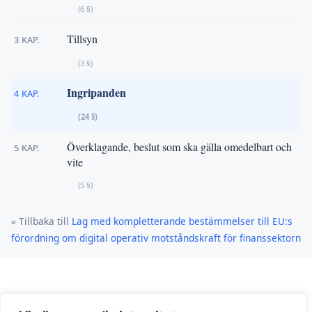
(6 §)
Tillsyn
3 KAP.
(3 §)
Ingripanden
4 KAP.
(24 §)
Överklagande, beslut som ska gälla omedelbart och
5 KAP.
vite
(5 §)
« Tillbaka till
Lag med kompletterande bestämmelser till EU:s
förordning om digital operativ motståndskraft för finanssektorn