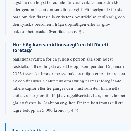
lägst tre och högst tio år, inte får vara verkställande direktör
eller genom beslut om sanktionsavgift. Ett ingripande får ske
bara om den finansiella entitetens överträdelse är allvarlig och
den fysiska personen i fråga uppsåtligen eller av grov
oaktsamhet orsakat överträdelsen (9 §).
Hur hög kan sanktionsavgiften bli för ett
företag?
Sanktionsavgiften för en juridisk person ska som högst
fastställas till det högsta av ett belopp som per den 16 januari
2023 i svenska kronor motsvarade en miljon euro, tio procent
av den finansiella entitetens omsättning närmast föregående
räkenskapsår eller tre gånger den vinst som den finansiella
entiteten har gjort till följd av regelöverträdelsen, om beloppet
går att fastställa. Sanktionsavgiften får inte bestämmas till ett
lägre belopp än 5 000 kronor (14 §).
Paragrafer i kapitlet