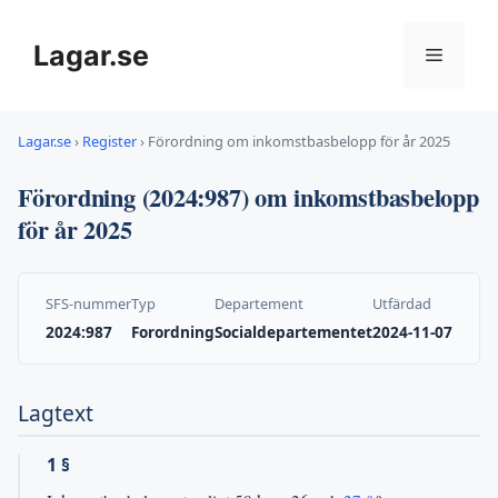
Hoppa
till
Lagar.se
Meny
innehåll
Lagar.se
›
Register
›
Förordning om inkomstbasbelopp för år 2025
Förordning (2024:987) om inkomstbasbelopp
för år 2025
SFS-nummer
Typ
Departement
Utfärdad
2024:987
Forordning
Socialdepartementet
2024-11-07
Lagtext
1 §