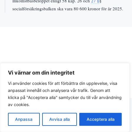
Inkomstbasbeloppet enligt 58 kap. 26 och
27 §
§
socialförsäkringsbalken ska vara 80 600 kronor för år 2025.
Vi värnar om din integritet
Integritetspolicy
Vi använder cookies för att förbättra din upplevelse, visa
© 2026 Lagar.se. Svensk lagtext och juridiska guider.
anpassat innehåll och analysera vår trafik. Genom att
klicka på "Acceptera alla" samtycker du till vår användning
av cookies.
Anpassa
Avvisa alla
Acceptera alla