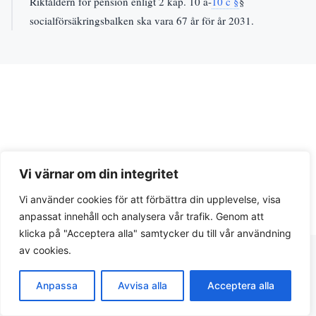
Riktåldern för pension enligt 2 kap. 10 a-
10 c §
§
socialförsäkringsbalken ska vara 67 år för år 2031.
Vi värnar om din integritet
Integritetspolicy
Vi använder cookies för att förbättra din upplevelse, visa
© 2026 Lagar.se. Svensk lagtext och juridiska guider.
anpassat innehåll och analysera vår trafik. Genom att
klicka på "Acceptera alla" samtycker du till vår användning
av cookies.
Anpassa
Avvisa alla
Acceptera alla