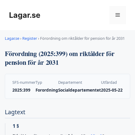
Hoppa
till
Lagar.se
Meny
innehåll
Lagar.se
›
Register
›
Förordning om riktålder för pension för år 2031
Förordning (2025:399) om riktålder för
pension för år 2031
SFS-nummer
Typ
Departement
Utfärdad
2025:399
Forordning
Socialdepartementet
2025-05-22
Lagtext
1 §