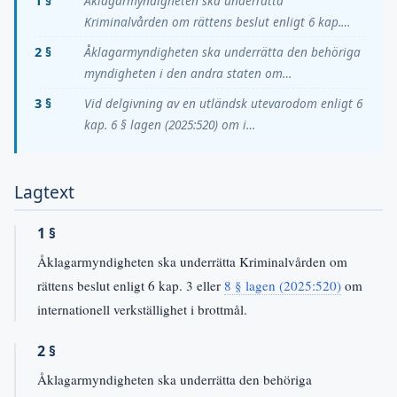
1 §
Åklagarmyndigheten ska underrätta
Kriminalvården om rättens beslut enligt 6 kap.…
2 §
Åklagarmyndigheten ska underrätta den behöriga
myndigheten i den andra staten om…
3 §
Vid delgivning av en utländsk utevarodom enligt 6
kap. 6 § lagen (2025:520) om i…
Lagtext
1 §
Åklagarmyndigheten ska underrätta Kriminalvården om
rättens beslut enligt 6 kap. 3 eller
8 § lagen (2025:520)
om
internationell verkställighet i brottmål.
2 §
Åklagarmyndigheten ska underrätta den behöriga