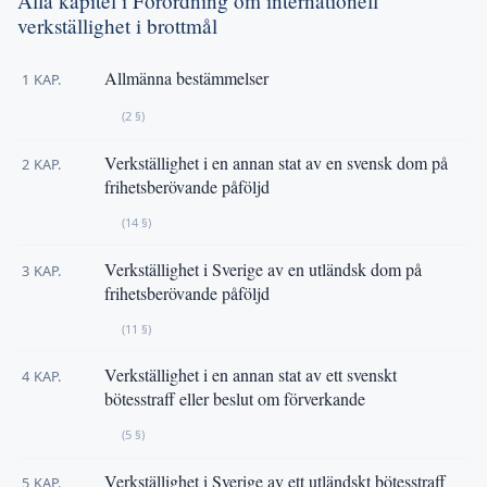
Alla kapitel i Förordning om internationell
verkställighet i brottmål
Allmänna bestämmelser
1 KAP.
(2 §)
Verkställighet i en annan stat av en svensk dom på
2 KAP.
frihetsberövande påföljd
(14 §)
Verkställighet i Sverige av en utländsk dom på
3 KAP.
frihetsberövande påföljd
(11 §)
Verkställighet i en annan stat av ett svenskt
4 KAP.
bötesstraff eller beslut om förverkande
(5 §)
Verkställighet i Sverige av ett utländskt bötesstraff
5 KAP.