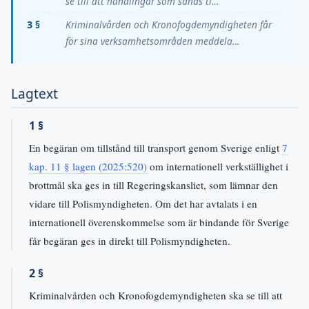
se till att handlingar som sänds ti…
3 §
Kriminalvården och Kronofogdemyndigheten får
för sina verksamhetsområden meddela…
Lagtext
1 §
En begäran om tillstånd till transport genom Sverige enligt
7
kap. 11 § lagen (2025:520)
om internationell verkställighet i
brottmål ska ges in till Regeringskansliet, som lämnar den
vidare till Polismyndigheten. Om det har avtalats i en
internationell överenskommelse som är bindande för Sverige
får begäran ges in direkt till Polismyndigheten.
2 §
Kriminalvården och Kronofogdemyndigheten ska se till att