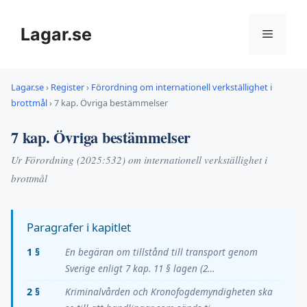
Hoppa
till
Lagar.se
Meny
innehåll
Lagar.se
›
Register
›
Förordning om internationell verkställighet i
brottmål
›
7 kap. Övriga bestämmelser
7 kap. Övriga bestämmelser
Ur Förordning (2025:532) om internationell verkställighet i
brottmål
Paragrafer i kapitlet
1 §
En begäran om tillstånd till transport genom
Sverige enligt 7 kap. 11 § lagen (2…
2 §
Kriminalvården och Kronofogdemyndigheten ska