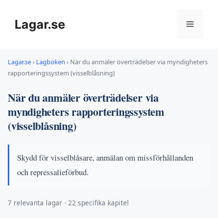
Hoppa
till
Lagar.se
Meny
innehåll
Lagar.se
›
Lagboken
›
När du anmäler överträdelser via myndigheters
rapporteringssystem (visselblåsning)
När du anmäler överträdelser via
myndigheters rapporteringssystem
(visselblåsning)
Skydd för visselblåsare, anmälan om missförhållanden
och repressalieförbud.
7 relevanta lagar · 22 specifika kapitel