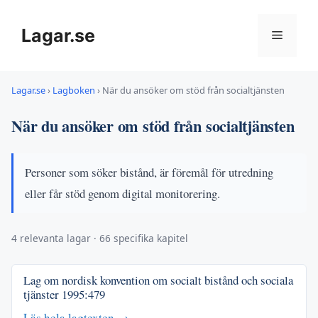
Hoppa
till
Lagar.se
Meny
innehåll
Lagar.se
›
Lagboken
›
När du ansöker om stöd från socialtjänsten
När du ansöker om stöd från socialtjänsten
Personer som söker bistånd, är föremål för utredning
eller får stöd genom digital monitorering.
4 relevanta lagar · 66 specifika kapitel
Lag om nordisk konvention om socialt bistånd och sociala
tjänster
1995:479
Läs hela lagtexten →