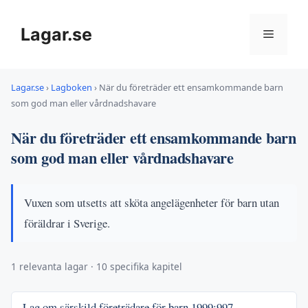
Hoppa
till
Lagar.se
Meny
innehåll
Lagar.se
›
Lagboken
›
När du företräder ett ensamkommande barn
som god man eller vårdnadshavare
När du företräder ett ensamkommande barn
som god man eller vårdnadshavare
Vuxen som utsetts att sköta angelägenheter för barn utan
föräldrar i Sverige.
1 relevanta lagar · 10 specifika kapitel
Lag om särskild företrädare för barn
1999:997