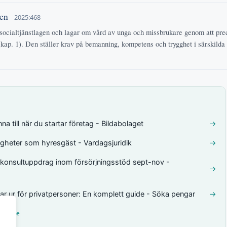
gen
2025:468
socialtjänstlagen och lagar om vård av unga och missbrukare genom att prec
(kap. 1). Den ställer krav på bemanning, kompetens och trygghet i särskild
a till när du startar företag - Bildabolaget
→
tigheter som hyresgäst - Vardagsjuridik
→
r konsultuppdrag inom försörjningsstöd sept-nov -
→
ar ur för privatpersoner: En komplett guide - Söka pengar
→
her.se