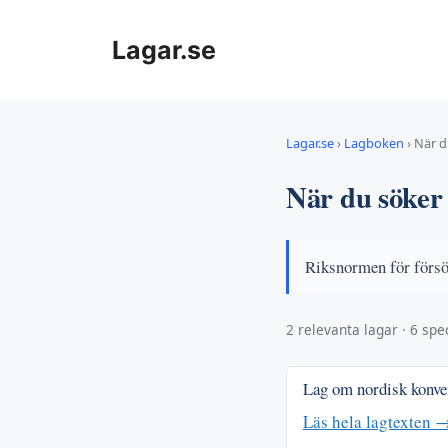
Hoppa
till
Lagar.se
innehåll
Lagar.se
›
Lagboken
›
När d
När du söker 
Riksnormen för försö
2 relevanta lagar · 6 spec
Lag om nordisk konven
Läs hela lagtexten 