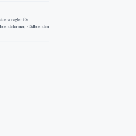
isera regler för
a boendeformer, stödboenden