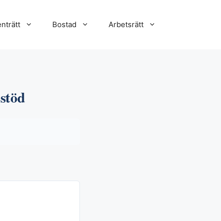
nträtt
Bostad
Arbetsrätt
sstöd