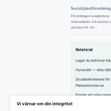
Socialtjänstförordnin
Förordningen kompletterar 
verksamheter och insatser 
och hem för vår…
Relaterat
Lagar du behöver känn
Hyresrätt — dina rät
Socialsekreterare fö
Platsannonser.se
Fonder att söka peng
Vi värnar om din integritet
Relaterat via
Matc