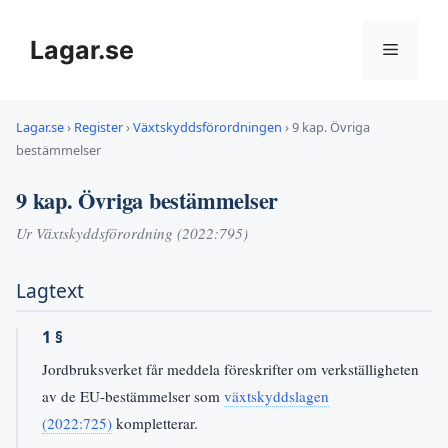
Hoppa
till
Lagar.se
Meny
innehåll
Lagar.se
›
Register
›
Växtskyddsförordningen
›
9 kap. Övriga
bestämmelser
9 kap. Övriga bestämmelser
Ur Växtskyddsförordning (2022:795)
Lagtext
1 §
Jordbruksverket får meddela föreskrifter om verkställigheten
av de EU-bestämmelser som
växtskyddslagen
(2022:725)
kompletterar.