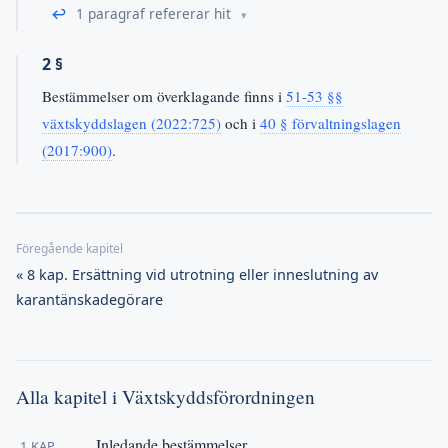
↩
1 paragraf refererar hit
2 §
Bestämmelser om överklagande finns i
51-53 §§
växtskyddslagen (2022:725)
och i
40 § förvaltningslagen
(2017:900)
.
« 8 kap. Ersättning vid utrotning eller inneslutning av
karantänskadegörare
Alla kapitel i Växtskyddsförordningen
Inledande bestämmelser
1 KAP.