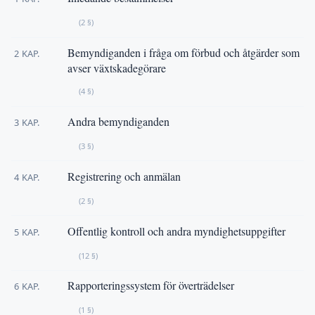
(2 §)
Bemyndiganden i fråga om förbud och åtgärder som
2 KAP.
avser växtskadegörare
(4 §)
Andra bemyndiganden
3 KAP.
(3 §)
Registrering och anmälan
4 KAP.
(2 §)
Offentlig kontroll och andra myndighetsuppgifter
5 KAP.
(12 §)
Rapporteringssystem för överträdelser
6 KAP.
(1 §)