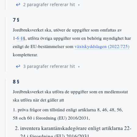
↩
2 paragrafer refererar hit
7 §
Jordbruksverket ska, utöver de uppgifter som omfattas av
1-
6 §
§, utföra övriga uppgifter som en behörig myndighet har
enligt de EU-bestämmelser som
växtskyddslagen (2022:725)
kompletterar.
↩
3 paragrafer refererar hit
8 §
Jordbruksverket ska utföra de uppgifter som en medlemsstat
ska utföra när det gäller att
1. pröva frågor om tillstånd enligt artiklarna 8, 46, 48, 56,
58 och 60 i förordning (EU) 2016/2031,
inventera karantänskadegörare enligt artiklarna 22-
24 i förordning (EU) 2016/2031,