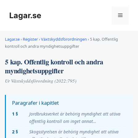
Hoppa
till
Lagar.se
Meny
innehåll
Lagar.se
›
Register
›
Växtskyddsförordningen
›
5 kap. Offentlig
kontroll och andra myndighetsuppgifter
5 kap. Offentlig kontroll och andra
myndighetsuppgifter
Ur Växtskyddsförordning (2022:795)
Paragrafer i kapitlet
1 §
Jordbruksverket är behörig myndighet att utöva
offentlig kontroll om inget annat…
2 §
Skogsstyrelsen är behörig myndighet att utöva