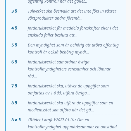
offentlig kontroll när det gäller…
3 §
Tullverket ska övervaka att det inte förs in växter,
växtprodukter, andra föremå…
4 §
Jordbruksverket får meddela föreskrifter eller i det
enskilda fallet besluta att…
5 §
Den myndighet som är behörig att utöva offentlig
kontroll är också behörig myndi…
6 §
Jordbruksverket samordnar övriga
kontrollmyndigheters verksamhet och lämnar
råd…
7 §
Jordbruksverket ska, utöver de uppgifter som
omfattas av 1-6 §§, utföra övriga…
8 §
Jordbruksverket ska utföra de uppgifter som en
medlemsstat ska utföra när det gä…
8 a §
/Träder i kraft I:2027-01-01/ Om en
kontrollmyndighet uppmärksammar en omständ…