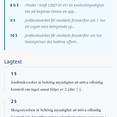
8 b §
/Träder i kraft I:2027-01-01/ En kontrollmyndighet
ska på begäran lämna en upp…
9 §
Jordbruksverket får meddela föreskrifter om 1. hur
ett organ med delegerade up…
10 §
Jordbruksverket får meddela föreskrifter om hur
länsstyrelsen ska bedriva offent…
Lagtext
1 §
Jordbruksverket är behörig myndighet att utöva offentlig
kontroll om inget annat följer av 2 eller
3 §
.
2 §
Skogsstyrelsen är behörig myndighet att utöva offentlig
kontroll när det gäller sådana växtskadegörare som avses i