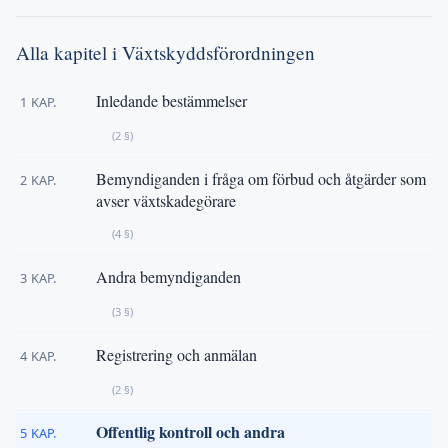
Alla kapitel i Växtskyddsförordningen
Inledande bestämmelser
1 KAP.
(2 §)
Bemyndiganden i fråga om förbud och åtgärder som
2 KAP.
avser växtskadegörare
(4 §)
Andra bemyndiganden
3 KAP.
(3 §)
Registrering och anmälan
4 KAP.
(2 §)
Offentlig kontroll och andra
5 KAP.