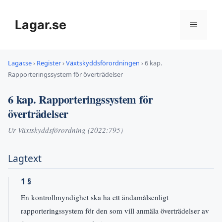
Hoppa
till
Lagar.se
Meny
innehåll
Lagar.se
›
Register
›
Växtskyddsförordningen
›
6 kap.
Rapporteringssystem för överträdelser
6 kap. Rapporteringssystem för
överträdelser
Ur Växtskyddsförordning (2022:795)
Lagtext
1 §
En kontrollmyndighet ska ha ett ändamålsenligt
rapporteringssystem för den som vill anmäla överträdelser av