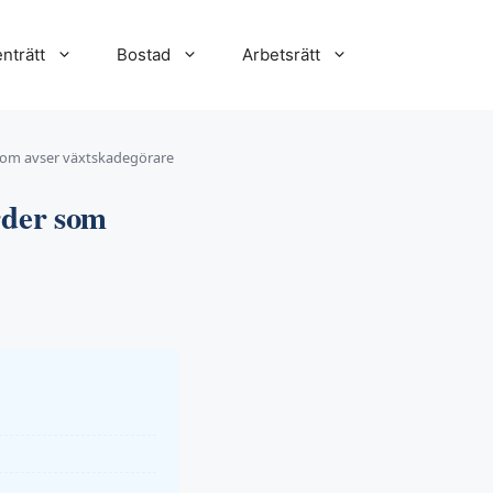
nträtt
Bostad
Arbetsrätt
som avser växtskadegörare
rder som