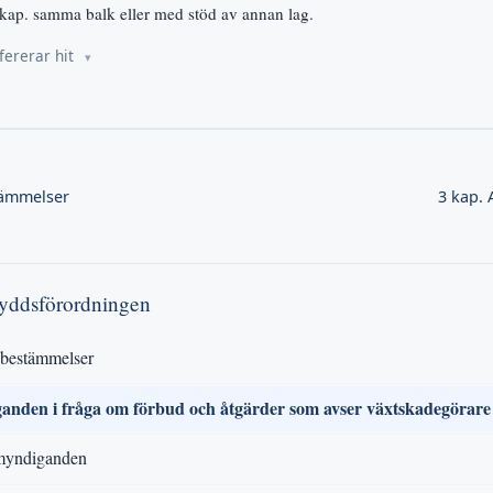
 kap. samma balk eller med stöd av annan lag.
fererar hit
tämmelser
3 kap.
kyddsförordningen
 bestämmelser
nden i fråga om förbud och åtgärder som avser växtskadegörare
myndiganden