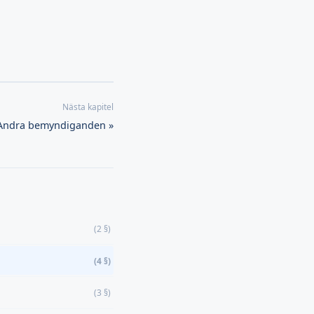
 Andra bemyndiganden »
(2 §)
(4 §)
(3 §)