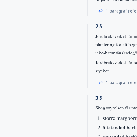
↩
1 paragraf refe
2 §
Jordbruksverket får m
plantering för att be
icke-karantänskadegö
Jordbruksverket får oc
stycket.
↩
1 paragraf refe
3 §
Skogsstyrelsen får me
större märgborr
åttatandad bark
sextandad bark