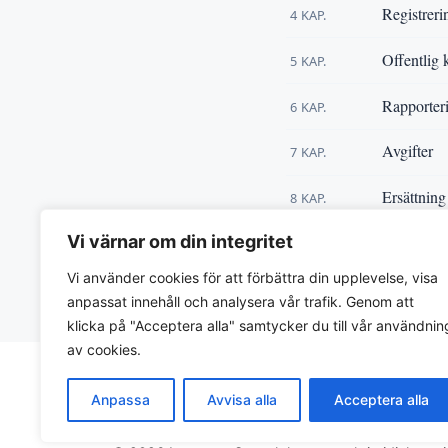
Registrer
4 KAP.
Offentlig 
5 KAP.
Rapporteri
6 KAP.
Avgifter
7 KAP.
Ersättning
8 KAP.
Vi värnar om din integritet
Övriga be
9 KAP.
Vi använder cookies för att förbättra din upplevelse, visa
« Tillbaka till
Växtskydds
anpassat innehåll och analysera vår trafik. Genom att
klicka på "Acceptera alla" samtycker du till vår användnin
av cookies.
Anpassa
Avvisa alla
Acceptera alla