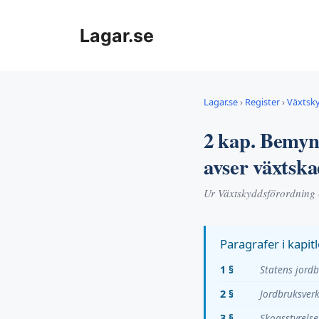
Hoppa
till
Lagar.se
innehåll
Lagar.se
›
Register
›
Växtsk
2 kap. Bemyn
avser växtsk
Ur Växtskyddsförordning
Paragrafer i kapitl
1 §
Statens jordb
2 §
Jordbruksverk
3 §
Skogsstyrelse