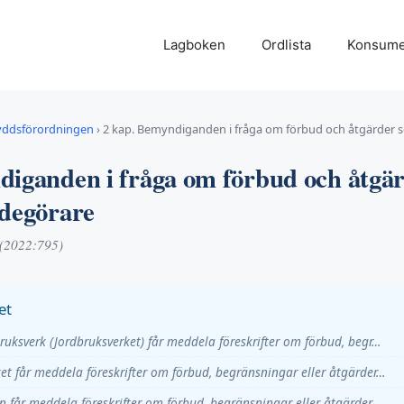
Lagboken
Ordlista
Konsume
yddsförordningen
›
2 kap. Bemyndiganden i fråga om förbud och åtgärder 
diganden i fråga om förbud och åtgä
adegörare
 (2022:795)
et
ruksverk (Jordbruksverket) får meddela föreskrifter om förbud, begr…
et får meddela föreskrifter om förbud, begränsningar eller åtgärder…
n får meddela föreskrifter om förbud, begränsningar eller åtgärder…