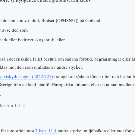
phiostoma novo-ulmi, Braiser [OPHSNU]) på Gotland.
år avse den som
ark eller bedriver skogsbruk, eller
så i det enskilda fallet besluta om sådana förbud, begränsningar eller å
riktas mot den som omfattas av andra stycket.
växtskyddslagen (2022:725)
framgår att sådana föreskrifter och beslut in
l Sverige från ett land utanför Europeiska unionen eller en annan medlem
.
fererar hit
får inte strida mot
7 kap. 11 §
andra stycket miljöbalken eller mot föres