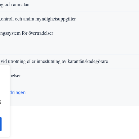
ing och anmälan
kontroll och andra myndighetsuppgifter
ngssystem för överträdelser
 vid utrotning eller inneslutning av karantänskadegörare
stämmelser
förordningen
g