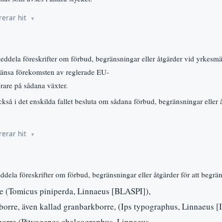
rerar hit
eddela föreskrifter om förbud, begränsningar eller åtgärder vid yrkesmä
gränsa förekomsten av reglerade EU-
rare på sådana växter.
kså i det enskilda fallet besluta om sådana förbud, begränsningar eller 
rerar hit
ddela föreskrifter om förbud, begränsningar eller åtgärder för att begr
e (Tomicus piniperda, Linnaeus [BLASPI]),
borre, även kallad granbarkborre, (Ips typographus, Linnaeus 
borre (Pityogenes chalcographus, Linnaeus