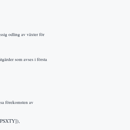
ssig odling av växter för
åtgärder som avses i första
änsa förekomsten av
[IPSXTY]),