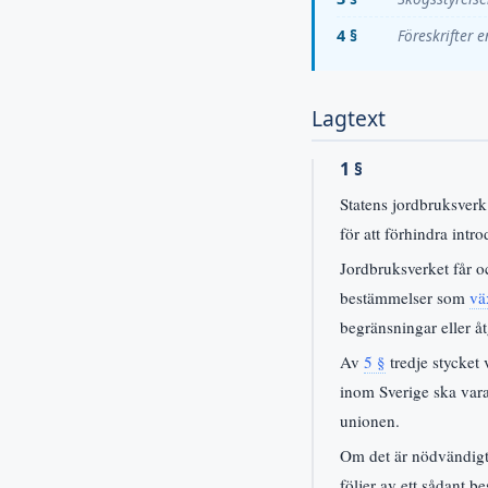
4 §
Föreskrifter 
Lagtext
1 §
Statens jordbruksverk
för att förhindra int
Jordbruksverket får o
bestämmelser som
vä
begränsningar eller åt
Av
5 §
tredje stycket 
inom Sverige ska var
unionen.
Om det är nödvändigt 
följer av ett sådant b