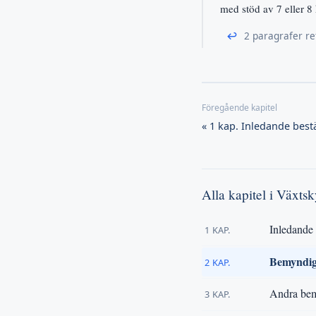
med stöd av 7 eller 8
↩
2 paragrafer re
« 1 kap. Inledande bes
Alla kapitel i Växts
Inledande
1 KAP.
Bemyndiga
2 KAP.
Andra be
3 KAP.