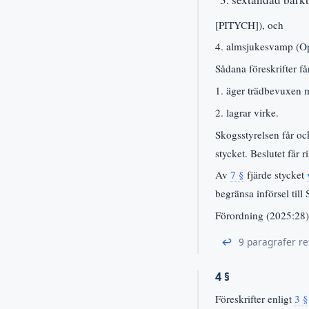
[PITYCH]), och
4. almsjukesvamp (O
Sådana föreskrifter f
1. äger trädbevuxen m
2. lagrar virke.
Skogsstyrelsen får ock
stycket. Beslutet får 
Av
7 §
fjärde stycket
begränsa införsel til
Förordning (2025:28)
↩
9 paragrafer re
4 §
Föreskrifter enligt
3 §