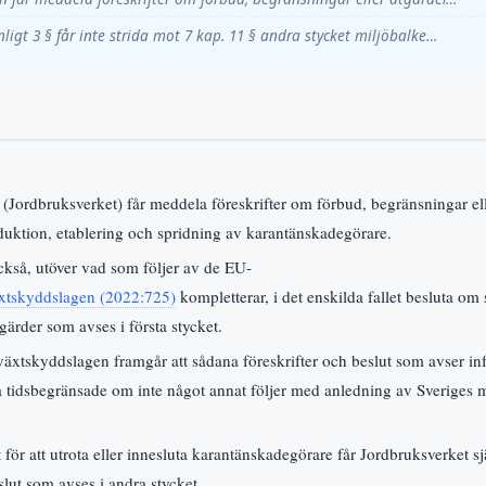
enligt 3 § får inte strida mot 7 kap. 11 § andra stycket miljöbalke…
 (Jordbruksverket) får meddela föreskrifter om förbud, begränsningar e
roduktion, etablering och spridning av karantänskadegörare.
ckså, utöver vad som följer av de EU-
xtskyddslagen (2022:725)
kompletterar, i det enskilda fallet besluta om
gärder som avses i första stycket.
växtskyddslagen framgår att sådana föreskrifter och beslut som avser införs
a tidsbegränsade om inte något annat följer med anledning av Sveriges
för att utrota eller innesluta karantänskadegörare får Jordbruksverket sj
eslut som avses i andra stycket.