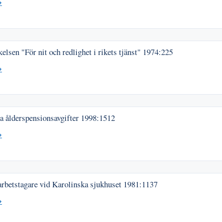
→
lsen "För nit och redlighet i rikets tjänst"
1974:225
→
a ålderspensionsavgifter
1998:1512
→
arbetstagare vid Karolinska sjukhuset
1981:1137
→