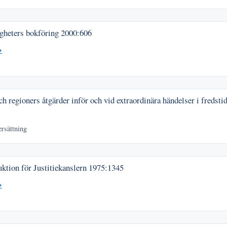
gheters bokföring
2000:606
→
regioners åtgärder inför och vid extraordinära händelser i fredsti
ersättning
ktion för Justitiekanslern
1975:1345
→