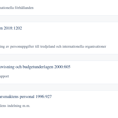
nationella förhållanden
en
2018:1202
ng av personuppgifter till tredjeland och internationella organisationer
ovisning och budgetunderlagen
2000:605
apport
arsmaktens personal
1996:927
lens indelning m.m.