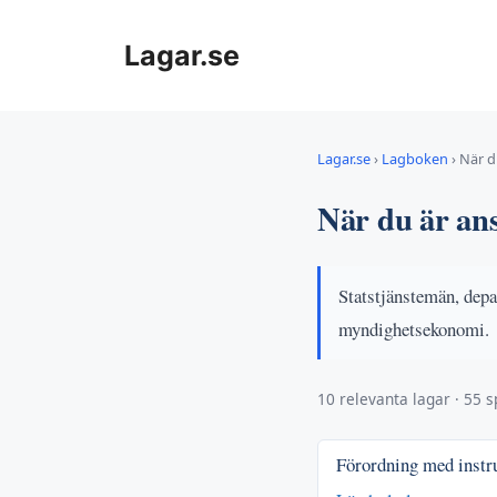
Hoppa
till
Lagar.se
innehåll
Lagar.se
›
Lagboken
›
När d
När du är ans
Statstjänstemän, depa
myndighetsekonomi.
10 relevanta lagar · 55 s
Förordning med instru