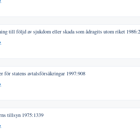
→
ing till följd av sjukdom eller skada som ådragits utom riket
1986:
→
 för statens avtalsförsäkringar
1997:908
→
rns tillsyn
1975:1339
→