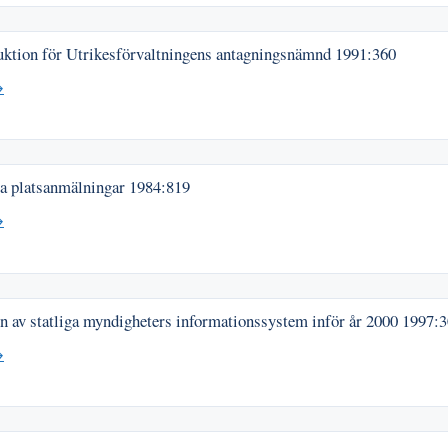
uktion för Utrikesförvaltningens antagningsnämnd
1991:360
→
ga platsanmälningar
1984:819
→
n av statliga myndigheters informationssystem inför år 2000
1997:3
→